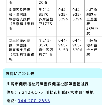
所）
20-5
多摩区役所高
〒214-
044-
044-
小田急
齢・障害課
8570
935-
935-
線向ヶ
障害者支援係
多摩区登
3296
3396
丘遊園
（多摩福祉事務
戸1775-
駅・
所）
1
JR登戸
駅
麻生区役所高
〒215-
044-
044-
小田急
齢・障害課
8570
965-
965-
線新百
障害者支援係
麻生区万
5159
5206
合ヶ丘
（麻生福祉事務
福寺1-5-
駅
所）
1
お問い合わせ先
川崎市健康福祉局障害保健福祉部障害福祉課
住所: 〒210-8577 川崎市川崎区宮本町1番地
電話:
044-200-2653