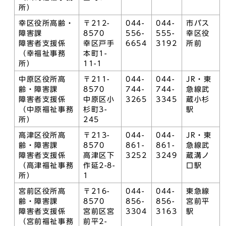
所）
幸区役所高齢・
〒212-
044-
044-
市バス
障害課
8570
556-
555-
幸区役
障害者支援係
幸区戸手
6654
3192
所前
（幸福祉事務
本町1-
所）
11-1
中原区役所高
〒211-
044-
044-
JR・東
齢・障害課
8570
744-
744-
急線武
障害者支援係
中原区小
3265
3345
蔵小杉
（中原福祉事務
杉町3-
駅
所）
245
高津区役所高
〒213-
044-
044-
JR・東
齢・障害課
8570
861-
861-
急線武
障害者支援係
高津区下
3252
3249
蔵溝ノ
（高津福祉事務
作延2-8-
口駅
所）
1
宮前区役所高
〒216-
044-
044-
東急線
齢・障害課
8570
856-
856-
宮前平
障害者支援係
宮前区宮
3304
3163
駅
（宮前福祉事務
前平2-