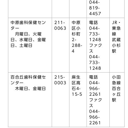
044-
819-
4457
中原歯科保健セン
211-
中原
電話
JR・
ター
0063
区小
044-
東急
月曜日、火曜
杉町
733-
線
日、水曜日、金曜
2-
1248
武蔵
日、土曜日
288-
ファク
小杉
4
ス
駅
044-
733-
1248
百合丘歯科保健セ
215-
麻生
電話
小田
ンター
0003
区高
044-
急線
木曜日、金曜日
石4-
966-
百合
15-5
2261
ヶ丘
ファク
駅
ス
044-
966-
2261