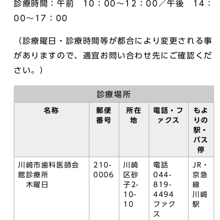
診療時間：午前 10：00～12：00／午後 14：
00～17：00
（診療曜日・診療時間等が都合により変更される事
がありますので、適宜お問い合わせ先にご確認くだ
さい。）
診療場所
名称
郵便
所在
電話・フ
もよ
番号
地
ァクス
りの
駅・
バス
停
川崎市歯科医師会
210-
川崎
電話
JR・
館診療所
0006
区砂
044-
京急
木曜日
子2-
819-
線
10-
4494
川崎
10
ファク
駅
ス