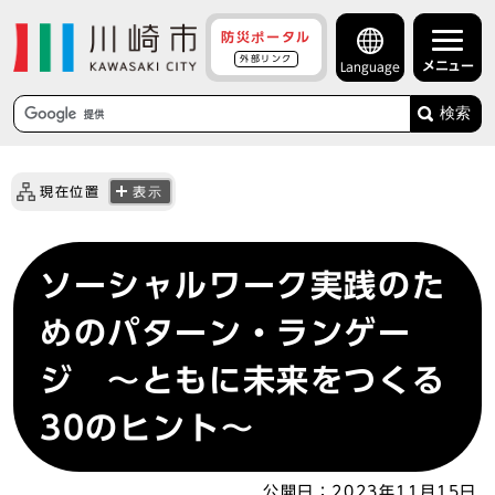
防災ポータル
外部リンク
メニュー
Language
検索
現在位置
表示
ソーシャルワーク実践のた
めのパターン・ランゲー
ジ ～ともに未来をつくる
30のヒント～
公開日：
2023年11月15日