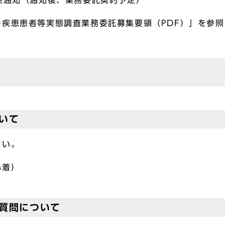
果通知（通知後、業務委託契約予定）
疾患患者等実態調査業務委託募集要領（PDF）」を参
いて
さい。
必着）
質問について