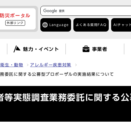
防災ポータル
外部リンク
Language
よくある質問
FAQ
AIチャッ
て
魅力・イベント
事業者
・衛生・動物
アレルギー疾患対策
業務委託に関する公募型プロポーザルの実施結果について
者等実態調査業務委託に関する公