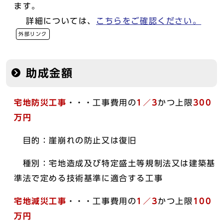
ます。
詳細については、
こちらをご確認ください。
外部リンク
助成金額
宅地防災工事
・・・工事費用の
1／3
かつ上限
300
万円
目的：崖崩れの防止又は復旧
種別：宅地造成及び特定盛土等規制法又は建築基
準法で定める技術基準に適合する工事
宅地減災工事
・・・工事費用の
1／3
かつ上限
100
万円