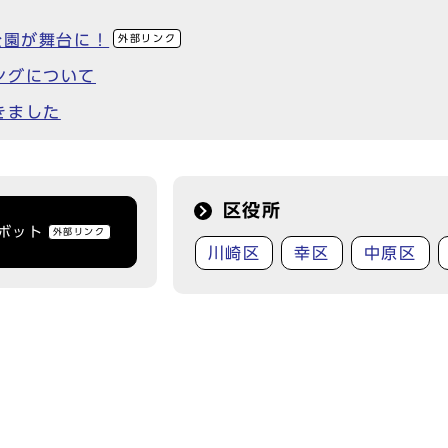
公園が舞台に！
外部リンク
ングについて
きました
区役所
トボット
外部リンク
川崎区
幸区
中原区