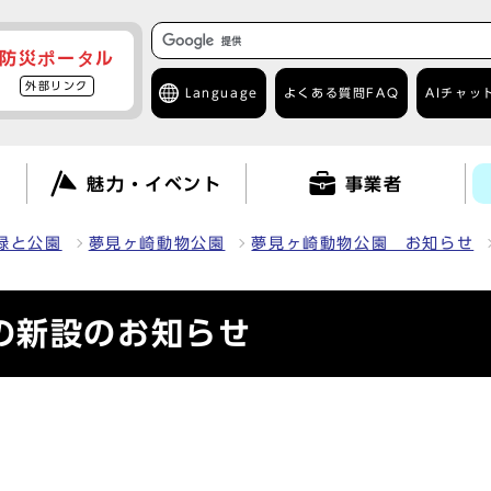
防災ポータル
外部リンク
Language
よくある質問
FAQ
AIチャッ
て
魅力・イベント
事業者
緑と公園
夢見ヶ崎動物公園
夢見ヶ崎動物公園 お知らせ
の新設のお知らせ