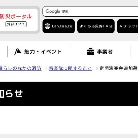
防災ポータル
外部リンク
Language
よくある質問
FAQ
AIチャッ
て
魅力・イベント
事業者
暮らしのなかの消防
音楽隊に関すること
定期演奏会追加募
知らせ