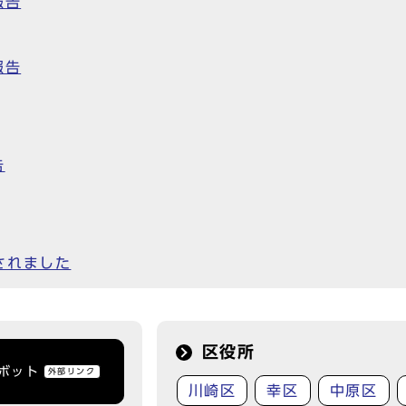
報告
報告
告
されました
区役所
トボット
外部リンク
川崎区
幸区
中原区