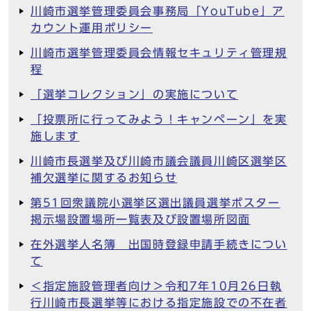
川崎市選挙管理委員会事務局「YouTube」ア
カウント運用ポリシー
川崎市選挙管理委員会情報セキュリティ管理規
程
「選挙コレクション」の実施について
「投票所に行ってみよう！キャンペーン」を実
施します
川崎市長選挙及び川崎市議会議員川崎区選挙区
補欠選挙に関するお知らせ
第51回衆議院小選挙区選出議員選挙ポスター
掲示場設置場所一覧表及び設置場所図面
在外選挙人名簿 出国時登録申請手続きについ
て
＜指定施設管理者向け＞令和7年10月26日執
行川崎市長選挙等における指定施設での不在者