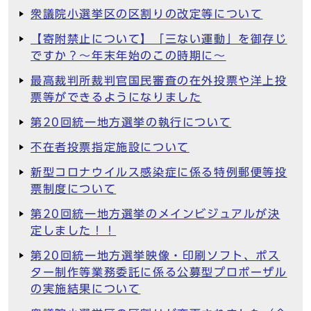
衆議院小選挙区の区割りの改定等について
【寄附禁止について】「三ない運動」を御存じ
ですか？～年末年始のこの時期に～
最高裁判所裁判官国民審査の在外投票や洋上投
票等ができるようになりました
第20回統一地方選挙の執行について
不在者投票指定施設について
新型コロナウイルス感染症に係る特例郵便等投
票制度について
第20回統一地方選挙のメインビジュアルが決
定しました！！
第20回統一地方選挙映像・印刷ソフト、ポス
ター制作等業務委託に係る公募型プロポーザル
の実施結果について