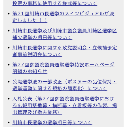
投票の事務に使用する様式等について
第21回川崎市長選挙のメインビジュアルが決
定しました︕︕
川崎市長選挙及び川崎市議会議員川崎区選挙区
補欠選挙の期日等について
川崎市長選挙に関する政党説明会・立候補予定
者事前説明会について
第27回参議院議員通常選挙特設ホームページ
閉鎖のお知らせ
公職選挙法の一部改正（ポスターの品位保持・
選挙運動に関する規格の簡素化）について
入札公表（第27回参議院議員通常選挙におけ
る広報用懸垂幕・横断幕・立看板等の作製、掲
出管理及び撤去業務）
川崎市長選挙の選挙期日等について