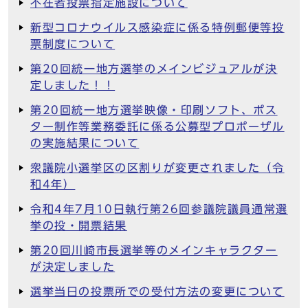
不在者投票指定施設について
新型コロナウイルス感染症に係る特例郵便等投
票制度について
第20回統一地方選挙のメインビジュアルが決
定しました！！
第20回統一地方選挙映像・印刷ソフト、ポス
ター制作等業務委託に係る公募型プロポーザル
の実施結果について
衆議院小選挙区の区割りが変更されました（令
和4年）
令和4年7月10日執行第26回参議院議員通常選
挙の投・開票結果
第20回川崎市長選挙等のメインキャラクター
が決定しました
選挙当日の投票所での受付方法の変更について