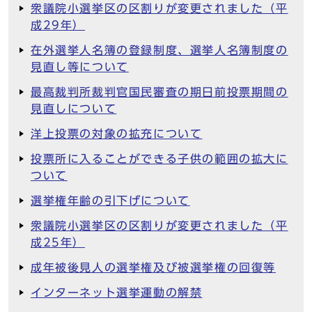
衆議院小選挙区の区割りが変更されました（平
成29年）
在外選挙人名簿の登録制度、選挙人名簿制度の
見直し等について
最高裁判所裁判官国民審査の期日前投票期間の
見直しについて
洋上投票の対象の拡充について
投票所に入ることができる子供の範囲の拡大に
ついて
選挙権年齢の引下げについて
衆議院小選挙区の区割りが変更されました（平
成25年）
成年被後見人の選挙権及び被選挙権の回復等
インターネット選挙運動の解禁