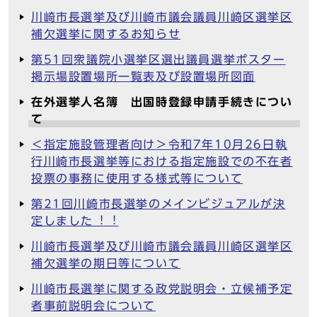
川崎市長選挙及び川崎市議会議員川崎区選挙区
補欠選挙に関するお知らせ
第51回衆議院小選挙区選出議員選挙ポスター
掲示場設置場所一覧表及び設置場所図面
在外選挙人名簿 出国時登録申請手続きについ
て
＜指定施設管理者向け＞令和7年10月26日執
行川崎市長選挙等における指定施設での不在者
投票の事務に使用する様式等について
第21回川崎市長選挙のメインビジュアルが決
定しました︕︕
川崎市長選挙及び川崎市議会議員川崎区選挙区
補欠選挙の期日等について
川崎市長選挙に関する政党説明会・立候補予定
者事前説明会について