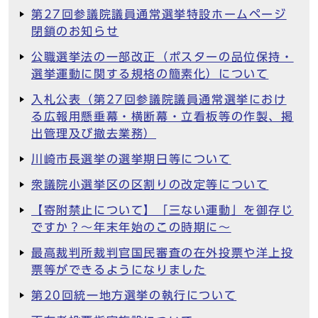
第27回参議院議員通常選挙特設ホームページ
閉鎖のお知らせ
公職選挙法の一部改正（ポスターの品位保持・
選挙運動に関する規格の簡素化）について
入札公表（第27回参議院議員通常選挙におけ
る広報用懸垂幕・横断幕・立看板等の作製、掲
出管理及び撤去業務）
川崎市長選挙の選挙期日等について
衆議院小選挙区の区割りの改定等について
【寄附禁止について】「三ない運動」を御存じ
ですか？～年末年始のこの時期に～
最高裁判所裁判官国民審査の在外投票や洋上投
票等ができるようになりました
第20回統一地方選挙の執行について