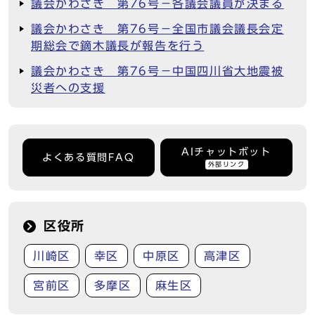
議会かわさき 第76号－各議会議員が決まる
議会かわさき 第76号－全国市議会議長会定
期総会で鏑木議長が報告を行う
議会かわさき 第76号－中国四川省大地震被
災者への支援
AIチャットボット
よくある質問FAQ
外部リンク
区役所
川崎区
幸区
中原区
高津区
宮前区
多摩区
麻生区