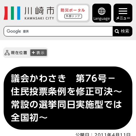
防災ポータル
外部リンク
メニュー
Language
検索
現在位置
表示
議会かわさき 第76号－
住民投票条例を修正可決～
常設の選挙同日実施型では
全国初～
公開日：
2011年4月11日