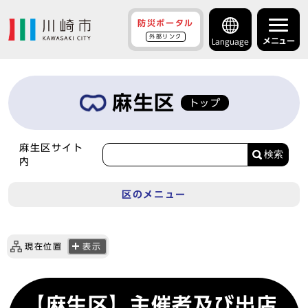
防災ポータル
外部リンク
メニュー
Language
麻生区
トップ
麻生区サイト
検索
内
区のメニュー
現在位置
表示
【麻生区】主催者及び出店