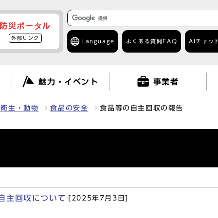
防災ポータル
外部リンク
Language
よくある質問
FAQ
AIチャッ
て
魅力・イベント
事業者
・衛生・動物
食品の安全
食品等の自主回収の報告
自主回収について
[2025年7月3日]