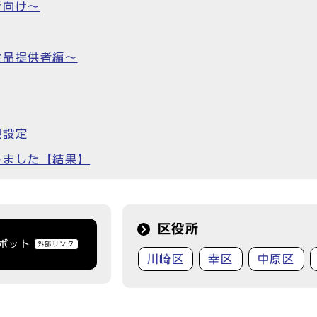
者向け～
食品提供者編～
限設定
しました【結果】
区役所
トボット
外部リンク
川崎区
幸区
中原区