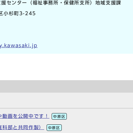
支援センター（福祉事務所・保健所支所）地域支援課
区小杉町3-245
y.kawasaki.jp
や動画を公開中です！
中原区
庭科部と共同作製）
中原区