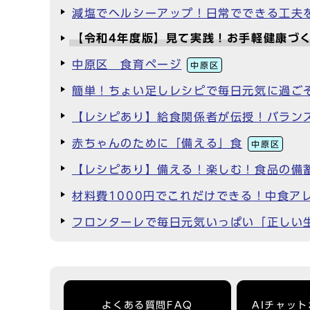
減塩でヘルシーアップ！日常でできる工夫
【令和4年度版】見て実践！お手軽健康づ
中原区 食育ページ
中原区
簡単！ちょい足しレシピで毎日元気に過ご
【レシピあり】給食関係者が伝授！バランス
赤ちゃんのために「備える」食
中原区
【レシピあり】備える！楽しむ！食品の備
材料費1000円でこれだけできる！中食ア
フロンターレで毎日元気いっぱい「正しい
よくある質問FAQ
AIチャッ