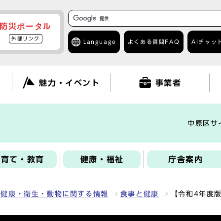
防災ポータル
外部リンク
Language
よくある質問
FAQ
AIチャッ
て
魅力・イベント
事業者
中原区サ
子育て・教育
健康・福祉
庁舎案内
・健康・衛生・動物に関する情報
食事と健康
【令和4年度