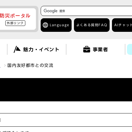
防災ポータル
外部リンク
Language
よくある質問
FAQ
AIチャッ
て
魅力・イベント
事業者
流
国内友好都市との交流
]