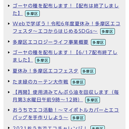
ゴーヤの種を配布します！【配布は終了しまし
た】
多摩区
Webで学ぼう！令和6年度夏休み！多摩区エコ
フェスタ～エコからはじめるSDGs～
多摩区
多摩区エコロジーライフ事業概要
多摩区
ゴーヤの種を配布します！【6/17配布終了し
ました】
多摩区
夏休み！多摩区エコフェスタ
多摩区
たま緑のカーテン大作戦
多摩区
【再開】使用済みてんぷら油を回収します（毎
月第3水曜日午前9時～12時）
多摩区
おうちでエコ活動！～マイボトルカバーとエコ
バッグを手作りしよう～
多摩区
2021おうちでエコチャレンジ！
多摩区