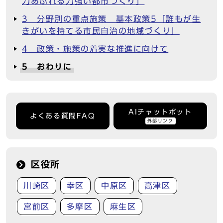
力あふれる力強い都市づくり」
3 分野別の重点施策 基本政策5「誰もが生
きがいを持てる市民自治の地域づくり」
4 政策・施策の着実な推進に向けて
5 おわりに
AIチャットボット
よくある質問FAQ
外部リンク
区役所
川崎区
幸区
中原区
高津区
宮前区
多摩区
麻生区