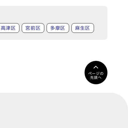
高津区
宮前区
多摩区
麻生区
ページの
先頭へ