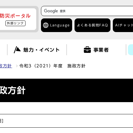
防災ポータル
外部リンク
Language
よくある質問
FAQ
AIチャッ
て
魅力・イベント
事業者
政方針
令和3（2021）年度 施政方針
施政方針
日]