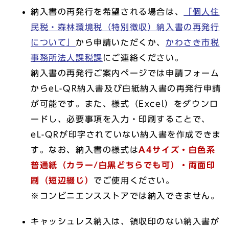
納入書の再発行を希望される場合は、
「個人住
民税・森林環境税（特別徴収）納入書の再発行
について」
から申請いただくか、
かわさき市税
事務所法人課税課
にご連絡ください。
納入書の再発行ご案内ページでは申請フォーム
からeL-QR納入書及び白紙納入書の再発行申請
が可能です。また、様式（Excel）をダウンロ
ードし、必要事項を入力・印刷することで、
eL-QRが印字されていない納入書を作成できま
す。なお、納入書の様式は
A4サイズ・白色系
普通紙（カラー/白黒どちらでも可）・両面印
刷（短辺綴じ）
でご使用ください。
※コンビニエンスストアでは納入できません。
キャッシュレス納入は、領収印のない納入書が