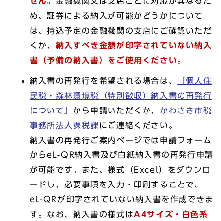
せん。
金融機関又は支店ごとに対応が異なるた
め、証券による納入が可能かどうかについて
は、持込予定の金融機関の支店にご確認いただ
くか、
納入すべき金額が印字されていない納入
書（予備の納入書）をご使用ください。
納入書の再発行を希望される場合は、
「個人住
民税・森林環境税（特別徴収）納入書の再発行
について」
から申請いただくか、
かわさき市税
事務所法人課税課
にご連絡ください。
納入書の再発行ご案内ページでは申請フォーム
からeL-QR納入書及び白紙納入書の再発行申請
が可能です。また、様式（Excel）をダウンロ
ードし、必要事項を入力・印刷することで、
eL-QRが印字されていない納入書を作成できま
す。なお、納入書の様式は
A4サイズ・白色系