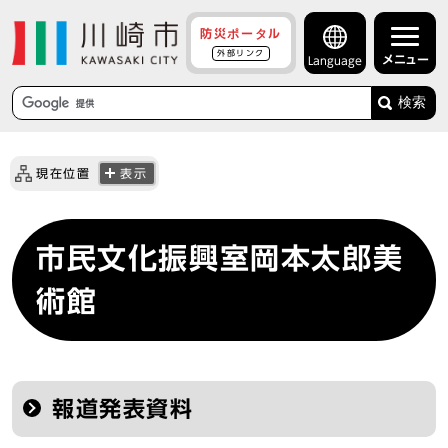
防災ポータル
外部リンク
メニュー
Language
検索
現在位置
表示
市民文化振興室岡本太郎美
術館
報道発表資料