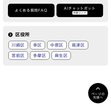
AIチャットボット
よくある質問FAQ
外部リンク
区役所
川崎区
幸区
中原区
高津区
宮前区
多摩区
麻生区
ページの
先頭へ