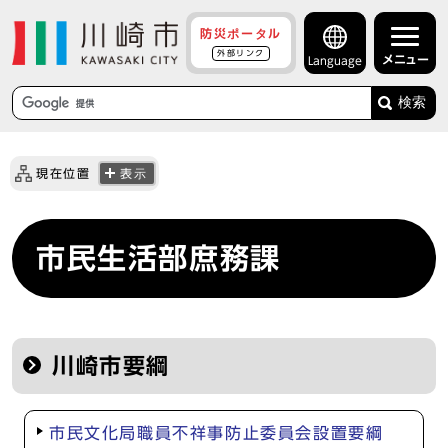
防災ポータル
外部リンク
メニュー
Language
検索
現在位置
表示
市民生活部庶務課
川崎市要綱
市民文化局職員不祥事防止委員会設置要綱