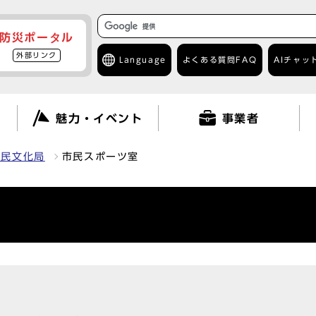
防災ポータル
外部リンク
Language
よくある質問
FAQ
AIチャッ
て
魅力・イベント
事業者
市民文化局
市民スポーツ室