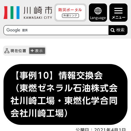
防災ポータル
外部リンク
メニュー
Language
検索
現在位置
表示
【事例10】情報交換会
（東燃ゼネラル石油株式会
社川崎工場・東燃化学合同
会社川崎工場）
公開日：
2021年4月1日