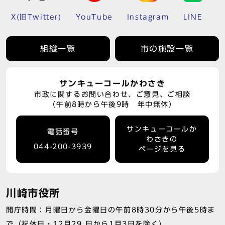
X(旧Twitter)
YouTube
Instagram
LINE
組織一覧
市の施設一覧
サンキューコールかわさき
市政に関するお問い合わせ、ご意見、ご相談
（午前8時から午後9時 年中無休）
サンキューコールか
電話番号
わさきの
044-200-3939
ページを見る
川崎市役所
開庁時間：月曜日から金曜日の午前8時30分から午後5時ま
で（祝休日・12月29 日から1月3日を除く）