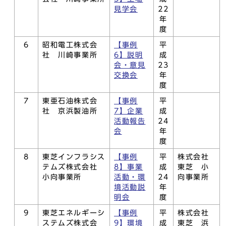
見学会
22
年
度
6
昭和電工株式会
【事例
平
社 川崎事業所
6】説明
成
会・意見
23
交換会
年
度
7
東亜石油株式会
【事例
平
社 京浜製油所
7】企業
成
活動報告
24
会
年
度
8
東芝インフラシス
【事例
平
株式会社
テムズ株式会社
8】事業
成
東芝 小
小向事業所
活動・環
24
向事業所
境活動説
年
明会
度
9
東芝エネルギーシ
【事例
平
株式会社
ステムズ株式会
9】環境
成
東芝 浜