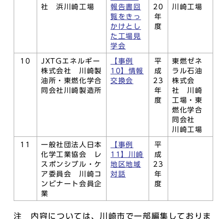
社 浜川崎工場
報告書回
20
川崎工場
覧をきっ
年
かけとし
度
た工場見
学会
10
JXTGエネルギー
【事例
平
東燃ゼネ
株式会社 川崎製
10】情報
成
ラル石油
油所・東燃化学合
交換会
23
株式会
同会社川崎製造所
年
社 川崎
度
工場・東
燃化学合
同会社
川崎工場
11
一般社団法人日本
【事例
平
化学工業協会 レ
11】川崎
成
スポンシブル・ケ
地区地域
23
ア委員会 川崎コ
対話
年
ンビナート会員企
度
業
注 内容については、川崎市で一部編集しておりま