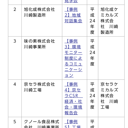
見学会
2
旭化成株式会社
【事例
平
旭化成ケ
川崎製造所
2】地域
成
ミカルズ
対話集会
24
株式会
年
社 川崎
度
製造所
3
味の素株式会社
【事例
平
川崎事業所
3】環境
成
モニター
24
制度によ
年
るコミュ
度
ニケーシ
ョン
4
京セラ株式会社
【事例
平
京セラケ
川崎工場
4】京セ
成
ミカルズ
ラCSR
24
株式会
経済・社
年
社 川崎
会・環境
度
工場
報告会
5
クノール食品株式
【事例
平
会社 川崎事業所
5】工場
成