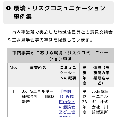
環境・リスクコミュニケーション
事例集
市内事業所で実施した地域住民等との意見交換会
や工場見学会等の事例を掲載しています。
市内事業所における環境・リスクコミュニケー
ション事例
No.
事業所名
コミュニ
実
備考（実
ケーショ
施
施時の事
ンの概要
年
業所名な
度
ど）
1
JXTGエネルギー
【事例
平
JX日鉱日
株式会社 川崎製
1】近隣
成
石エネル
造所
町内会と
23
ギー株式
の懇談会
年
会社 川
及び工場
度
崎製造所