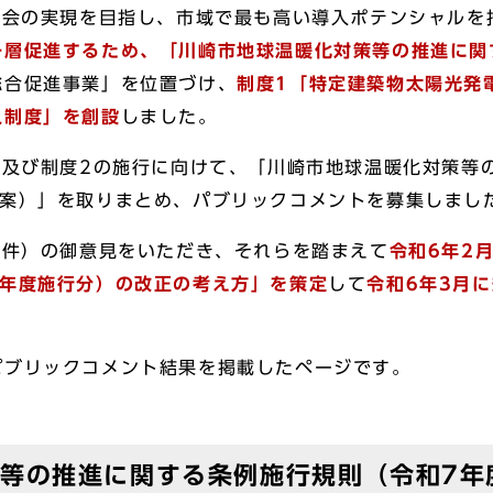
社会の実現を目指し、市域で最も高い導入ポテンシャルを
一層促進するため、「川崎市地球温暖化対策等の推進に関
総合促進事業」を位置づけ、
制度
1「特定建築物太陽光発
入制度」
を創設
しました。
1及び制度2の施行に向けて、「川崎市地球温暖化対策等
（案）」を取りまとめ、パブリックコメントを募集しま
8件）の御意見をいただき、それらを踏まえて
令和6年2
7年度施行分）の改正の考え方
」を策定
して
令和6年3月
ブリックコメント結果を掲載したページです。
等の推進に関する条例施行規則（令和7年