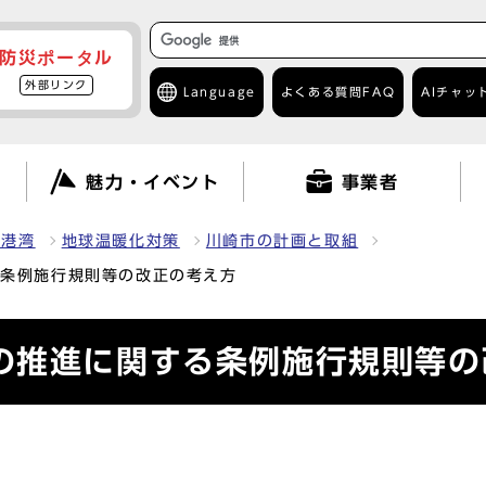
防災ポータル
外部リンク
Language
よくある質問
FAQ
AIチャッ
て
魅力・イベント
事業者
・港湾
地球温暖化対策
川崎市の計画と取組
る条例施行規則等の改正の考え方
の推進に関する条例施行規則等の