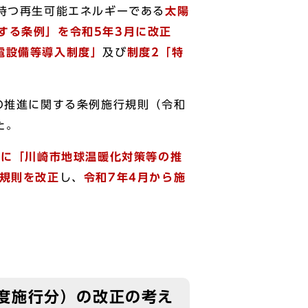
持つ再生可能エネルギーである
太陽
する条例」を令和5年3月に改正
電設備等導入制度」
及び
制度2「特
の推進に関する条例施行規則（令和
した。
月に「
川崎市地球温暖化対策等の推
に規則を改正
し、
令和7年4月から施
度施行分）の改正の考え