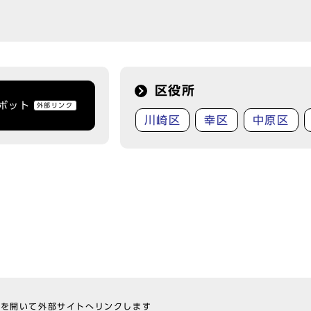
区役所
トボット
外部リンク
川崎区
幸区
中原区
ウを開いて外部サイトへリンクします