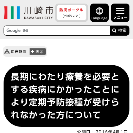
防災ポータル
外部リンク
メニュー
Language
検索
現在位置
表示
長期にわたり療養を必要と
する疾病にかかったことに
より定期予防接種が受けら
れなかった方について
公開日：
2016年4月1日