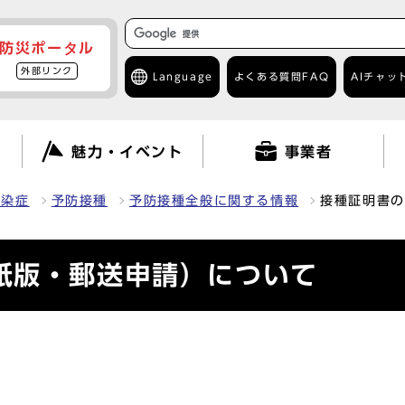
防災ポータル
外部リンク
Language
よくある質問
FAQ
AIチャッ
て
魅力・イベント
事業者
感染症
予防接種
予防接種全般に関する情報
接種証明書の
紙版・郵送申請）について