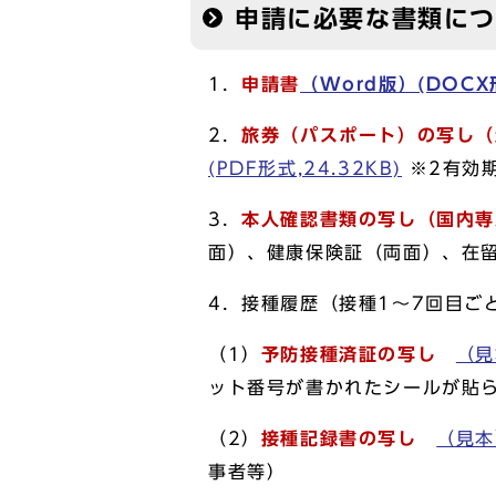
申請に必要な書類に
1．
申請書
（Word版）(DOCX形
2．
旅券（パスポート）の写し（
(PDF形式,24.32KB)
※2有効
3．
本人確認書類の写し（国内
面）、健康保険証（両面）、在
4．接種履歴（接種1～7回目ご
（1）
予防接種済証の写し
（見
ット番号が書かれたシールが貼
（2）
接種記録書の写し
（見本）
事者等）