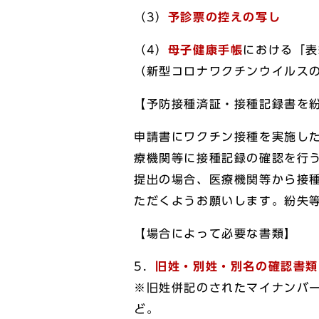
（3）
予診票の控えの写し
（4）
母子健康手帳
における「表
（新型コロナワクチンウイルス
【予防接種済証・接種記録書を
申請書にワクチン接種を実施し
療機関等に接種記録の確認を行
提出の場合、医療機関等から接
ただくようお願いします。紛失
【場合によって必要な書類】
5．
旧姓・別姓・別名の確認書類
※旧姓併記のされたマイナンバ
ど。