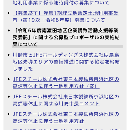
地利用事業に係る随時貸付の募集について
【募集終了】浮島1期埋立地暫定土地利用事業
者（第19次・令和8年度）募集について
「令和6年度南渡田地区企業誘致活動支援等業
務委託」に関する公募型プロポーザルの実施結
果について
川崎市とJFEホールディングス株式会社は扇島
地区先導エリアの整備推進に関する協定を締結
しました
JFEスチール株式会社東日本製鉄所京浜地区の
高炉等休止に伴う土地利用方針（案）
JFEスチール株式会社東日本製鉄所京浜地区の
高炉等休止に関する川崎市長コメント
JFEスチール株式会社東日本製鉄所京浜地区の
高炉等休止に伴う土地利用方針