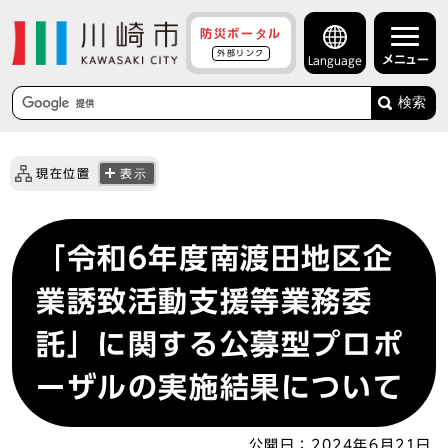
防災ポータル
外部リンク
メニュー
Language
検索
現在位置
表示
「令和6年度南渡田地区企
業誘致活動支援等業務委
託」に関する公募型プロポ
ーザルの実施結果について
公開日：
2024年6月21日