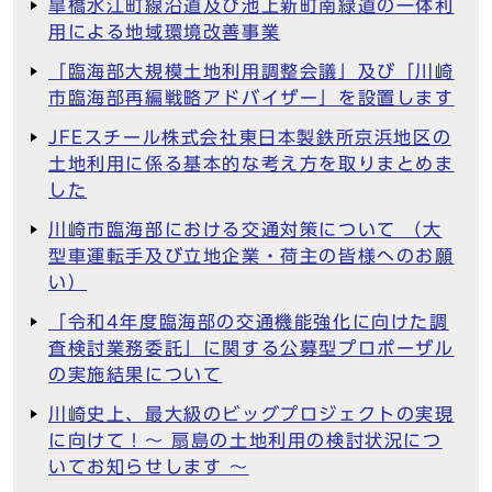
皐橋水江町線沿道及び池上新町南緑道の一体利
用による地域環境改善事業
「臨海部大規模土地利用調整会議」及び「川崎
市臨海部再編戦略アドバイザー」を設置します
JFEスチール株式会社東日本製鉄所京浜地区の
土地利用に係る基本的な考え方を取りまとめま
した
川崎市臨海部における交通対策について （大
型車運転手及び立地企業・荷主の皆様へのお願
い）
「令和4年度臨海部の交通機能強化に向けた調
査検討業務委託」に関する公募型プロポーザル
の実施結果について
川崎史上、最大級のビッグプロジェクトの実現
に向けて！～ 扇島の土地利用の検討状況につ
いてお知らせします ～