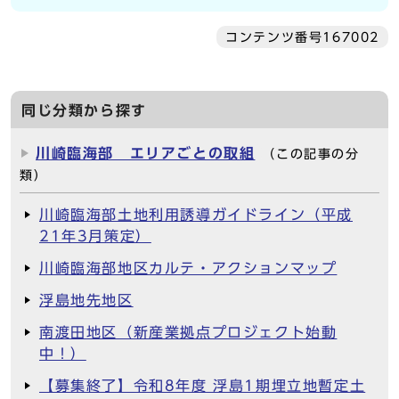
コンテンツ番号167002
同じ分類から探す
川崎臨海部 エリアごとの取組
（この記事の分
類）
川崎臨海部土地利用誘導ガイドライン（平成
21年3月策定）
川崎臨海部地区カルテ・アクションマップ
浮島地先地区
南渡田地区（新産業拠点プロジェクト始動
中！）
【募集終了】令和8年度 浮島1期埋立地暫定土