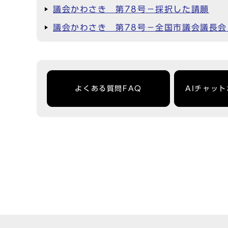
議会かわさき 第78号－採択した請願
議会かわさき 第78号－全国市議会議長
よくある質問FAQ
AIチャッ