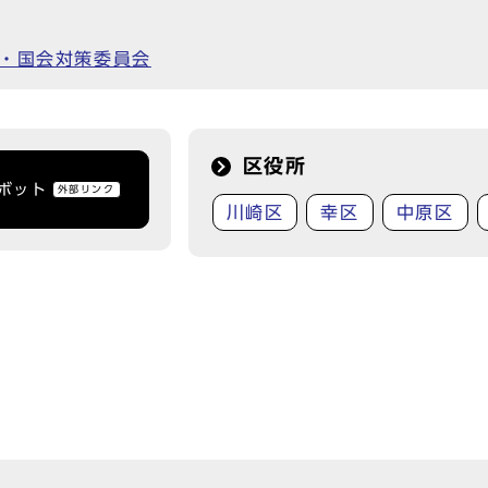
会・国会対策委員会
区役所
トボット
外部リンク
川崎区
幸区
中原区