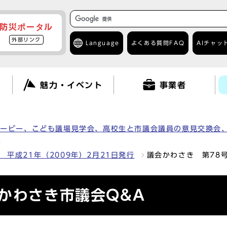
防災ポータル
外部リンク
Language
よくある質問
FAQ
AIチャッ
て
魅力・イベント
事業者
ムービー、こども議場見学会、高校生と市議会議員の意見交換会
）
 平成21年（2009年）2月21日発行
議会かわさき 第78
かわさき市議会Q&A