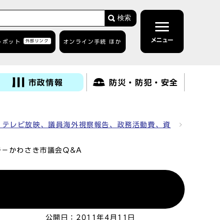
検索
メニュー
トボット
外部リンク
オンライン手続 ほか
市政情報
防災・防犯・安全
、テレビ放映、議員海外視察報告、政務活動費、資
号－かわさき市議会Q&A
公開日：
2011年4月11日