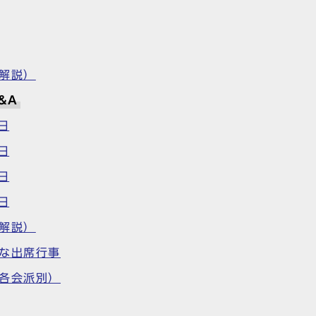
解説）
&A
日
日
日
日
解説）
な出席行事
各会派別）