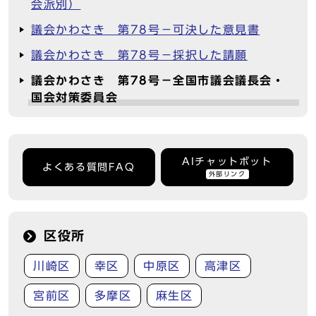
会派別）
議会かわさき 第78号－可決した意見書
議会かわさき 第78号－採択した請願
議会かわさき 第78号－全国市議会議長会・
国会対策委員会
AIチャットボット
よくある質問FAQ
外部リンク
区役所
川崎区
幸区
中原区
高津区
宮前区
多摩区
麻生区