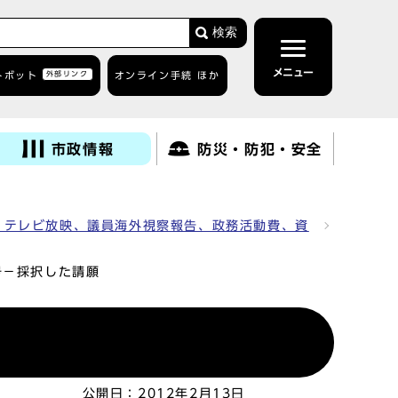
検索
メニュー
トボット
外部リンク
オンライン手続 ほか
市政情報
防災・防犯・安全
、テレビ放映、議員海外視察報告、政務活動費、資
号－採択した請願
公開日：
2012年2月13日