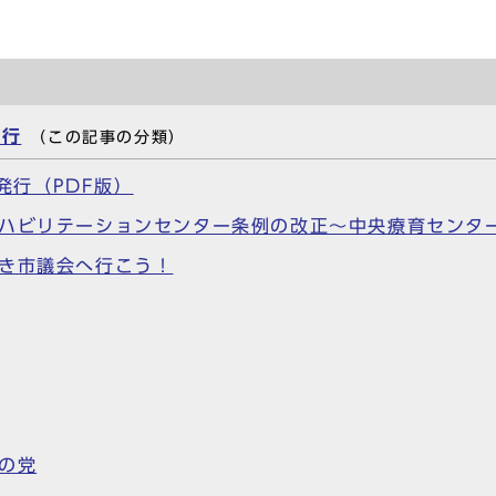
発行
（この記事の分類）
日発行（PDF版）
リハビリテーションセンター条例の改正～中央療育センタ
さき市議会へ行こう！
の党