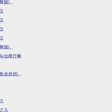
解説）
日
日
日
日
解説）
な出席行事
各会派別）
ス
クス