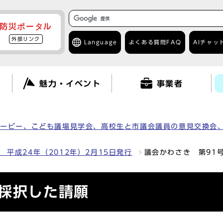
防災ポータル
外部リンク
Language
よくある質問
FAQ
AIチャッ
て
魅力・イベント
事業者
ムービー、こども議場見学会、高校生と市議会議員の意見交換会
）
 平成24年（2012年）2月15日発行
議会かわさき 第91
－採択した請願