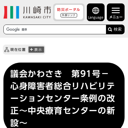
防災ポータル
外部リンク
メニュー
Language
検索
現在位置
表示
議会かわさき 第91号－
心身障害者総合リハビリテ
ーションセンター条例の改
正～中央療育センターの新
設～