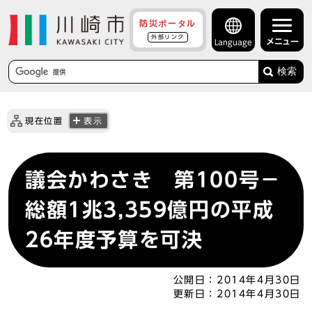
防災ポータル
外部リンク
メニュー
Language
検索
現在位置
表示
議会かわさき 第100号－
総額1兆3,359億円の平成
26年度予算を可決
公開日：
2014年4月30日
更新日：
2014年4月30日