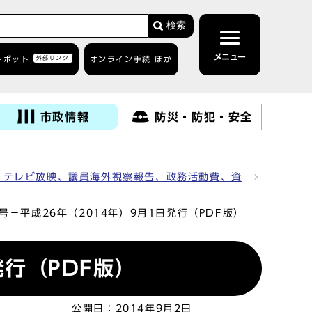
検索
メニュー
トボット
外部リンク
オンライン手続 ほか
市政情報
防災・防犯・安全
、テレビ放映、議員海外視察報告、政務活動費、資
号－平成26年（2014年）9月1日発行（PDF版）
発行（PDF版）
公開日：
2014年9月2日