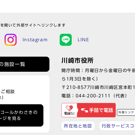
ウを開いて外部サイトへリンクします
Instagram
LINE
川崎市役所
の施設一覧
開庁時間：月曜日から金曜日の午前
ら1月3日を除く）
〒210-8577川崎市川崎区宮本町
、ご相談
電話：
044-200-2111
（代表）
休）
ーコールかわさきの
外部リンク
ージを見る
所在地と地図
行政サービスコ