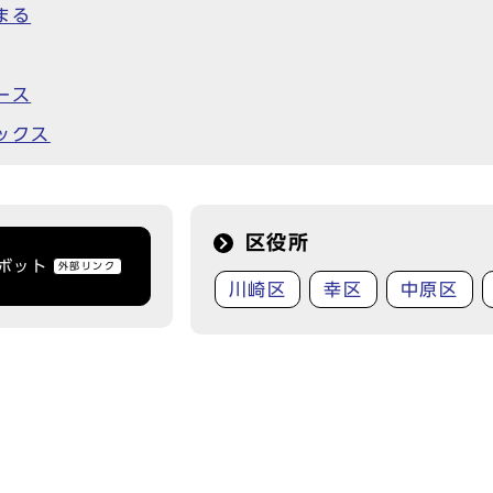
まる
ース
ックス
区役所
トボット
外部リンク
川崎区
幸区
中原区