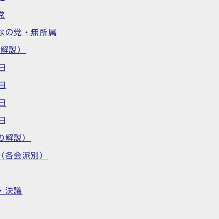
党
なの党・無所属
の解説）
日
日
日
日
の解説）
（各会派別）
・決議