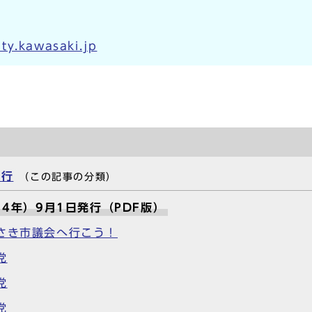
ty.kawasaki.jp
発行
（この記事の分類）
14年）9月1日発行（PDF版）
さき市議会へ行こう！
党
党
党