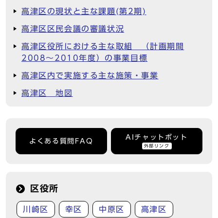
高津区の現状と主な課題(第2期)
高津区区民会議の審議状況
高津区役所における主な取組 （計画期間
2008～2010年度）の事業目標
高津区内で実施する主な施策・事業
高津区 地図
AIチャットボット
よくある質問FAQ
外部リンク
区役所
川崎区
幸区
中原区
高津区