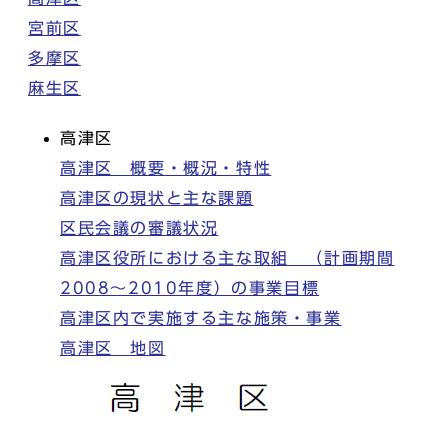
宮前区
多摩区
麻生区
高津区
高津区 概要・概況・特性
高津区の現状と主な課題
区民会議の審議状況
高津区役所における主な取組 （計画期間
2008～2010年度）の事業目標
高津区内で実施する主な施策・事業
高津区 地図