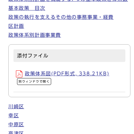
基本政策 目次
政策の執行を支えるその他の事務事業・経費
区計画
政策体系別計画事業費
添付ファイル
政策体系図(PDF形式, 338.21KB)
別ウィンドウで開く
川崎区
幸区
中原区
高津区