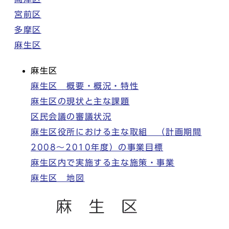
宮前区
多摩区
麻生区
麻生区
麻生区 概要・概況・特性
麻生区の現状と主な課題
区民会議の審議状況
麻生区役所における主な取組 （計画期間
2008～2010年度）の事業目標
麻生区内で実施する主な施策・事業
麻生区 地図