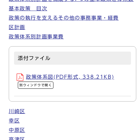
基本政策 目次
政策の執行を支えるその他の事務事業・経費
区計画
政策体系別計画事業費
添付ファイル
政策体系図(PDF形式, 338.21KB)
別ウィンドウで開く
川崎区
幸区
中原区
高津区