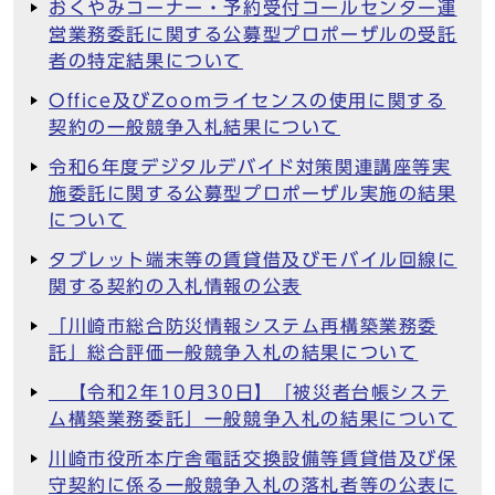
おくやみコーナー・予約受付コールセンター運
営業務委託に関する公募型プロポーザルの受託
者の特定結果について
Office及びZoomライセンスの使用に関する
契約の一般競争入札結果について
令和6年度デジタルデバイド対策関連講座等実
施委託に関する公募型プロポーザル実施の結果
について
タブレット端末等の賃貸借及びモバイル回線に
関する契約の入札情報の公表
「川崎市総合防災情報システム再構築業務委
託」総合評価一般競争入札の結果について
【令和2年10月30日】「被災者台帳システ
ム構築業務委託」一般競争入札の結果について
川崎市役所本庁舎電話交換設備等賃貸借及び保
守契約に係る一般競争入札の落札者等の公表に