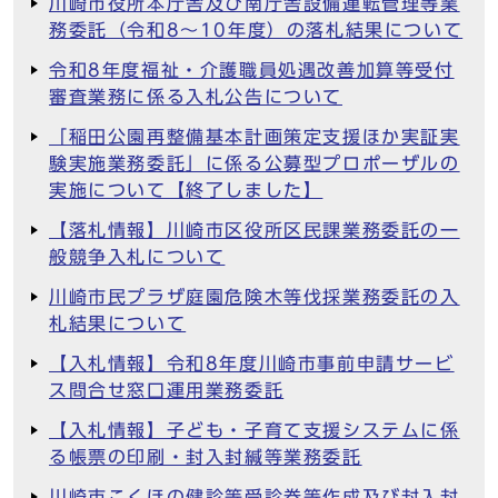
川崎市役所本庁舎及び南庁舎設備運転管理等業
務委託（令和8～10年度）の落札結果について
令和8年度福祉・介護職員処遇改善加算等受付
審査業務に係る入札公告について
「稲田公園再整備基本計画策定支援ほか実証実
験実施業務委託」に係る公募型プロポーザルの
実施について【終了しました】
【落札情報】川崎市区役所区民課業務委託の一
般競争入札について
川崎市民プラザ庭園危険木等伐採業務委託の入
札結果について
【入札情報】令和8年度川崎市事前申請サービ
ス問合せ窓口運用業務委託
【入札情報】子ども・子育て支援システムに係
る帳票の印刷・封入封緘等業務委託
川崎市こくほの健診等受診券等作成及び封入封