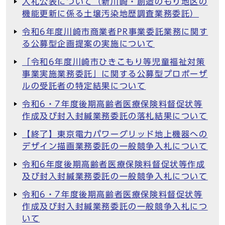
入札公表について（新川崎・創造のもり地区の
機能更新に係る土壌汚染地歴調査業務委託）
令和6年度川崎市商業者PR事業委託業務に関す
る公募型企画提案の実施について
「令和6年度川崎市ひきこもり等児童福祉対策
事業実施業務委託」に関する公募型プロポーザ
ルの受託者の特定結果について
令和6・7年度後期高齢者医療保険料督促状等
作成及び封入封緘業務委託の落札結果について
【終了】東京電力パワーグリッド地上機器への
デザイン描画業務委託の一般競争入札について
令和6年度後期高齢者医療保険料督促状等作成
及び封入封緘業務委託の一般競争入札について
令和6・7年度後期高齢者医療保険料督促状等
作成及び封入封緘業務委託の一般競争入札につ
いて