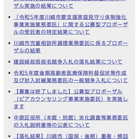
ザル実施の結果について
「令和5年度川崎市要支援家庭見守り体制強化
事業実施業務委託」に関する公募型プロポーザ
ルの受託者の特定結果について
川崎市児童相談所調理業務委託に係るプロポー
ザルの結果
建設緑政局指名競争入札の落札結果について
令和5年度後期高齢者医療保険料督促状等作成
及び封入封緘業務委託の一般競争入札について
【募集は終了しました】公募型プロポーザル
（ピアカウンセリング事業実施委託）を実施し
ます
中原区役所（本館・別館）劣化調査等業務委託
の入札説明書等の公表について
【落札結果】川崎市（国保・後期）重複・頻回