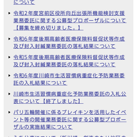
について
令和2年度宮前区役所向丘出張所機能検討支援
業務委託に関する公募型プロポーザルについて
【募集を締め切りました。】
令和6年度後期高齢者医療保険料督促状等作成
及び封入封緘業務委託の落札結果について
令和5年度後期高齢者医療保険料督促状等作成
及び封入封緘業務委託の落札結果について
令和6年度川崎市生活習慣病重症化予防業務委
託の入札結果について
川崎市生活習慣病重症化予防業務委託の入札公
表について【終了しました】
パリ五輪開催に係るブレイキンを活用したイベ
ント等の開催業務委託に関する公募型プロポー
ザルの実施結果について