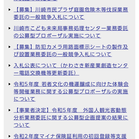
【募集】川崎市民プラザ庭園危険木等伐採業務
委託の一般競争入札について
川崎市こども未来局事務処理センター業務委託
の公募型プロポーザル実施について
【募集】防犯カメラ用路面標示シートの製作及
び設置業務委託の一般競争入札について
入札公表について（かわさき新産業創造センタ
ー電話交換機等更新委託）
令和5年度 若者文化の機運醸成に向けた体験会
等開催業務に関する公募型プロポーザルの実施
について
【事業者決定】令和5年度 外国人観光客動態
分析業務委託に関する公募型企画提案の結果に
ついて
令和2年度マイナ保険証利用の初回登録等支援