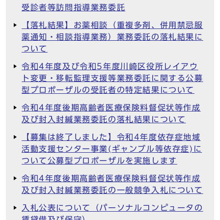
受診者等訪問指導業務委託
【落札結果】お薬相談（重複多剤、併用禁忌服
薬通知・相談指導業務）業務委託の落札結果に
ついて
令和4年度及び令和5年度川崎区役所レイアウ
ト変更・移転監理支援等業務委託に関する公募
型プロポーザルの受託者の特定結果について
令和4年度後期高齢者医療保険料督促状等作成
及び封入封緘業務委託の落札結果について
【募集は終了しました】令和4年度依存症地域
活動支援センター事業(ギャンブル等依存症)に
ついて公募型プロポーザルを実施します
令和4年度後期高齢者医療保険料督促状等作成
及び封入封緘業務委託の一般競争入札について
入札公表について（パーソナルコンピュータの
賃貸借及び保守）