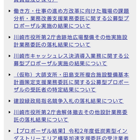
働き方・仕事の進め方改革に向けた職場の課題
分析・業務改善支援業務委託に関する公募型プ
ロポーザル実施の結果について
川崎市役所第2庁舎跡地広場整備その他実施設
計業務委託の落札結果について
川崎市キャッシュレス決済導入業務に関する公
募型プロポーザル実施の結果について
（仮称）大師支所・田島支所複合施設整備基本
計画策定支援業務委託に関する公募型プロポー
ザルの受託者の特定結果について
建設緑政局指名競争入札の落札結果について
川崎市役所第2庁舎解体撤去その他設計業務委
託の落札結果について
【プロポーザル結果】令和2年度低炭素型イン
ダストリーエリア構築加速支援委託の受注業者