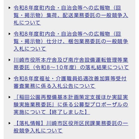
令和8年度町内会・自治会等への広報物（回
覧・掲示物）集荷、配送業務委託の一般競争入
札について
令和8年度町内会・自治会等への広報物（回
覧・掲示物）仕分け、梱包業務委託の一般競争
入札について
川崎市役所本庁舎及び南庁舎設備運転管理等業
務委託（令和8～10年度）の落札結果について
令和8年度福祉・介護職員処遇改善加算等受付
審査業務に係る入札公告について
「稲田公園再整備基本計画策定支援ほか実証実
験実施業務委託」に係る公募型プロポーザルの
実施について【終了しました】
【落札情報】川崎市区役所区民課業務委託の一
般競争入札について