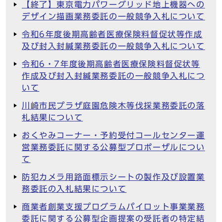
【終了】東京電力パワーグリッド地上機器への
デザイン描画業務委託の一般競争入札について
令和6年度後期高齢者医療保険料督促状等作成
及び封入封緘業務委託の一般競争入札について
令和6・7年度後期高齢者医療保険料督促状等
作成及び封入封緘業務委託の一般競争入札につ
いて
川崎市民プラザ庭園危険木等伐採業務委託の落
札結果について
おくやみコーナー・予約受付コールセンター運
営業務委託に関する公募型プロポーザルについ
て
防犯カメラ用路面標示シートの製作及び設置業
務委託の入札結果について
商業者創業支援プログラムパイロット事業業務
委託に関する公募型企画提案の受託者の特定結