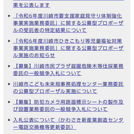
果を公表します
「令和6年度川崎市要支援家庭見守り体制強化
事業実施業務委託」に関する公募型プロポーザ
ルの受託者の特定結果について
「令和6年度川崎市ひきこもり等児童福祉対策
事業実施業務委託」に関する公募型プロポーザ
ル実施のお知らせ
【募集】川崎市民プラザ庭園危険木等伐採業務
委託の一般競争入札について
川崎市こども未来局事務処理センター業務委託
の公募型プロポーザル実施について
【募集】防犯カメラ用路面標示シートの製作及
び設置業務委託の一般競争入札について
入札公表について（かわさき新産業創造センタ
ー電話交換機等更新委託）