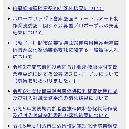
施設維持課随意契約の落札結果について
ハローブリッジ下倉庫壁面ミューラルアート制
作業務委託に関する公募型プロポーザルの実施
結果について
【終了】川崎市産業振興会館非常用自家発電設
備長寿命化整備業務委託に関する一般競争入札
について
令和2年度宮前区役所向丘出張所機能検討支援
業務委託に関する公募型プロポーザルについて
【募集を締め切りました。】
令和6年度後期高齢者医療保険料督促状等作成
及び封入封緘業務委託の落札結果について
令和5年度後期高齢者医療保険料督促状等作成
及び封入封緘業務委託の落札結果について
令和6年度川崎市生活習慣病重症化予防業務委