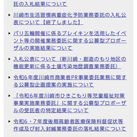
託の入札結果について
川崎市生活習慣病重症化予防業務委託の入札公
表について【終了しました】
パリ五輪開催に係るブレイキンを活用したイベ
ント等の開催業務委託に関する公募型プロポー
ザルの実施結果について
入札公表について（新川崎・創造のもり地区の
機能更新に係る土壌汚染地歴調査業務委託）
令和6年度川崎市商業者PR事業委託業務に関す
る公募型企画提案の実施について
「令和6年度川崎市ひきこもり等児童福祉対策
事業実施業務委託」に関する公募型プロポーザ
ルの受託者の特定結果について
令和6・7年度後期高齢者医療保険料督促状等
作成及び封入封緘業務委託の落札結果について