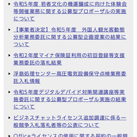
令和5年度 若者文化の機運醸成に向けた体験会
等開催業務に関する公募型プロポーザルの実施
について
【事業者決定】令和5年度 外国人観光客動態
分析業務委託に関する公募型企画提案の結果に
ついて
令和2年度マイナ保険証利用の初回登録等支援
業務委託の落札結果
浮島処理センター高圧電気設備保守点検業務委
託入札情報
令和5年度デジタルデバイド対策関連講座等実
施委託に関する公募型プロポーザル実施の結果
について
ビジネスチャットライセンス追加調達に係る一
般競争入札落札者等の公表について
Officeライセンスの使用に関する契約の一般競