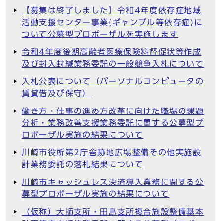
【募集は終了しました】令和4年度依存症地域
活動支援センター事業(ギャンブル等依存症)に
ついて公募型プロポーザルを実施します
令和4年度後期高齢者医療保険料督促状等作成
及び封入封緘業務委託の一般競争入札について
入札公表について（パーソナルコンピュータの
賃貸借及び保守）
働き方・仕事の進め方改革に向けた職場の課題
分析・業務改善支援業務委託に関する公募型プ
ロポーザル実施の結果について
川崎市役所第2庁舎跡地広場整備その他実施設
計業務委託の落札結果について
川崎市キャッシュレス決済導入業務に関する公
募型プロポーザル実施の結果について
（仮称）大師支所・田島支所複合施設整備基本