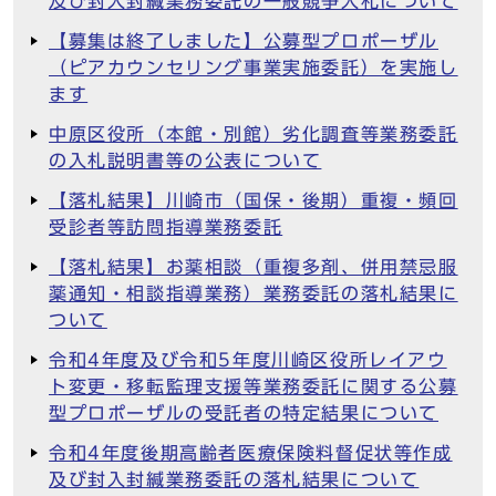
及び封入封緘業務委託の一般競争入札について
【募集は終了しました】公募型プロポーザル
（ピアカウンセリング事業実施委託）を実施し
ます
中原区役所（本館・別館）劣化調査等業務委託
の入札説明書等の公表について
【落札結果】川崎市（国保・後期）重複・頻回
受診者等訪問指導業務委託
【落札結果】お薬相談（重複多剤、併用禁忌服
薬通知・相談指導業務）業務委託の落札結果に
ついて
令和4年度及び令和5年度川崎区役所レイアウ
ト変更・移転監理支援等業務委託に関する公募
型プロポーザルの受託者の特定結果について
令和4年度後期高齢者医療保険料督促状等作成
及び封入封緘業務委託の落札結果について