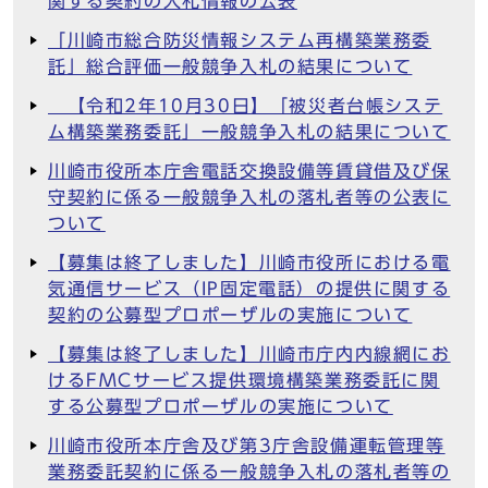
関する契約の入札情報の公表
「川崎市総合防災情報システム再構築業務委
託」総合評価一般競争入札の結果について
【令和2年10月30日】「被災者台帳システ
ム構築業務委託」一般競争入札の結果について
川崎市役所本庁舎電話交換設備等賃貸借及び保
守契約に係る一般競争入札の落札者等の公表に
ついて
【募集は終了しました】川崎市役所における電
気通信サービス（IP固定電話）の提供に関する
契約の公募型プロポーザルの実施について
【募集は終了しました】川崎市庁内内線網にお
けるFMCサービス提供環境構築業務委託に関
する公募型プロポーザルの実施について
川崎市役所本庁舎及び第3庁舎設備運転管理等
業務委託契約に係る一般競争入札の落札者等の