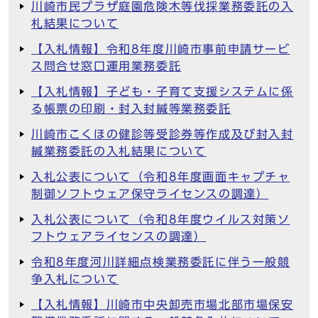
川崎市民プラザ庭園危険木等伐採業務委託の入
札結果について
【入札情報】令和8年度川崎市事前申請サービ
ス問合せ窓口運用業務委託
【入札情報】子ども・子育て支援システムに係
る帳票の印刷・封入封緘等業務委託
川崎市こくほの健診等受診券等作成及び封入封
緘業務委託の入札結果について
入札公表について（令和8年度画面キャプチャ
制御ソフトウェア保守ライセンスの調達）
入札公表について（令和8年度ウイルス対策ソ
フトウェアライセンスの調達）
令和8年度河川詳細点検業務委託に伴う一般競
争入札について
【入札情報】川崎市中央卸売市場北部市場保安