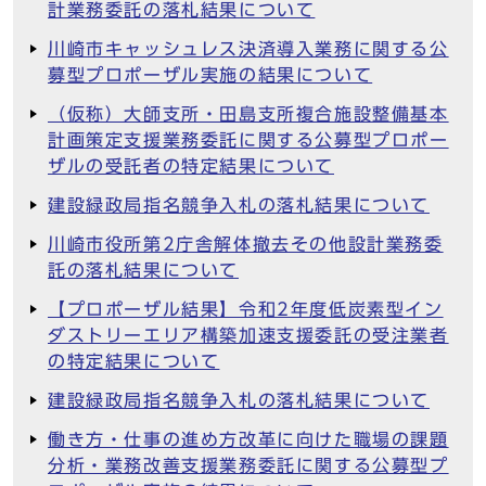
計業務委託の落札結果について
川崎市キャッシュレス決済導入業務に関する公
募型プロポーザル実施の結果について
（仮称）大師支所・田島支所複合施設整備基本
計画策定支援業務委託に関する公募型プロポー
ザルの受託者の特定結果について
建設緑政局指名競争入札の落札結果について
川崎市役所第2庁舎解体撤去その他設計業務委
託の落札結果について
【プロポーザル結果】令和2年度低炭素型イン
ダストリーエリア構築加速支援委託の受注業者
の特定結果について
建設緑政局指名競争入札の落札結果について
働き方・仕事の進め方改革に向けた職場の課題
分析・業務改善支援業務委託に関する公募型プ