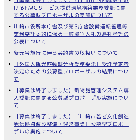
【募集は終了しました】川崎市庁内内線網にお
けるFMCサービス提供環境構築業務委託に関
する公募型プロポーザルの実施について
川崎市役所本庁舎及び第3庁舎設備運転管理等
業務委託契約に係る一般競争入札の落札者等の
公表について
新元号施行に伴う契約書の取扱いについて
「外国人観光客動態分析業務委託」受託予定者
決定のための公募型プロポーザルの結果につい
て
【募集は終了しました】新物品管理システム導
入委託に関する公募型プロポーザル実施につい
て
【募集は終了しました】「川崎市若者文化創造
発信拠点仮設整備・運営事業」公募型プロポー
ザルの実施について