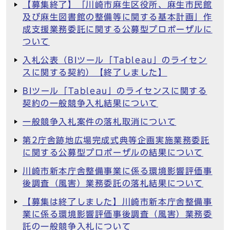
【募集終了】「川崎市麻生区役所、麻生市民館
及び麻生図書館の整備等に関する基本計画」作
成支援業務委託に関する公募型プロポーザルに
ついて
入札公表（BIツール「Tableau」のライセン
スに関する契約）【終了しました】
BIツール「Tableau」のライセンスに関する
契約の一般競争入札結果について
一般競争入札案件の落札取消について
第2庁舎跡地広場完成式典等企画実施業務委託
に関する公募型プロポーザルの結果について
川崎市新本庁舎整備事業に係る環境影響評価事
後調査（風害）業務委託の落札結果について
【募集は終了しました】川崎市新本庁舎整備事
業に係る環境影響評価事後調査（風害）業務委
託の一般競争入札について