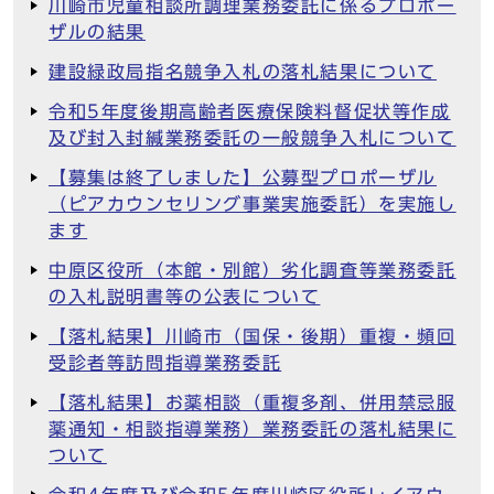
川崎市児童相談所調理業務委託に係るプロポー
ザルの結果
建設緑政局指名競争入札の落札結果について
令和5年度後期高齢者医療保険料督促状等作成
及び封入封緘業務委託の一般競争入札について
【募集は終了しました】公募型プロポーザル
（ピアカウンセリング事業実施委託）を実施し
ます
中原区役所（本館・別館）劣化調査等業務委託
の入札説明書等の公表について
【落札結果】川崎市（国保・後期）重複・頻回
受診者等訪問指導業務委託
【落札結果】お薬相談（重複多剤、併用禁忌服
薬通知・相談指導業務）業務委託の落札結果に
ついて