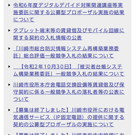
令和6年度デジタルデバイド対策関連講座等実
施委託に関する公募型プロポーザル実施の結果
について
タブレット端末等の賃貸借及びモバイル回線に
関する契約の入札情報の公表
「川崎市総合防災情報システム再構築業務委
託」総合評価一般競争入札の結果について
【令和2年10月30日】「被災者台帳システ
ム構築業務委託」一般競争入札の結果について
川崎市役所本庁舎電話交換設備等賃貸借及び保
守契約に係る一般競争入札の落札者等の公表に
ついて
【募集は終了しました】川崎市役所における電
気通信サービス（IP固定電話）の提供に関する
契約の公募型プロポーザルの実施について