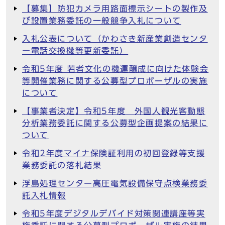
【募集】防犯カメラ用路面標示シートの製作及
び設置業務委託の一般競争入札について
入札公表について（かわさき新産業創造センタ
ー電話交換機等更新委託）
令和5年度 若者文化の機運醸成に向けた体験会
等開催業務に関する公募型プロポーザルの実施
について
【事業者決定】令和5年度 外国人観光客動態
分析業務委託に関する公募型企画提案の結果に
ついて
令和2年度マイナ保険証利用の初回登録等支援
業務委託の落札結果
浮島処理センター高圧電気設備保守点検業務委
託入札情報
令和5年度デジタルデバイド対策関連講座等実