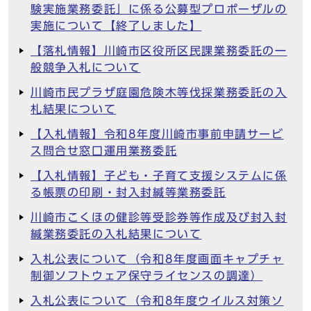
験実施業務委託」に係る公募型プロポーザルの
実施について【終了しました】
【落札情報】川崎市区役所区民課業務委託の一
般競争入札について
川崎市民プラザ庭園危険木等伐採業務委託の入
札結果について
【入札情報】令和8年度川崎市事前申請サービ
ス問合せ窓口運用業務委託
【入札情報】子ども・子育て支援システムに係
る帳票の印刷・封入封緘等業務委託
川崎市こくほの健診等受診券等作成及び封入封
緘業務委託の入札結果について
入札公表について（令和8年度画面キャプチャ
制御ソフトウェア保守ライセンスの調達）
入札公表について（令和8年度ウイルス対策ソ