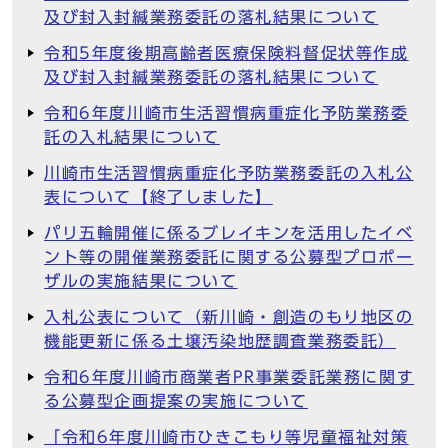
及び封入封緘業務委託の落札結果について
令和5年度後期高齢者医療保険料督促状等作成
及び封入封緘業務委託の落札結果について
令和6年度川崎市生活習慣病重症化予防業務委
託の入札結果について
川崎市生活習慣病重症化予防業務委託の入札公
表について【終了しました】
パリ五輪開催に係るブレイキンを活用したイベ
ント等の開催業務委託に関する公募型プロポー
ザルの実施結果について
入札公表について（新川崎・創造のもり地区の
機能更新に係る土壌汚染地歴調査業務委託）
令和6年度川崎市商業者PR事業委託業務に関す
る公募型企画提案の実施について
「令和6年度川崎市ひきこもり等児童福祉対策