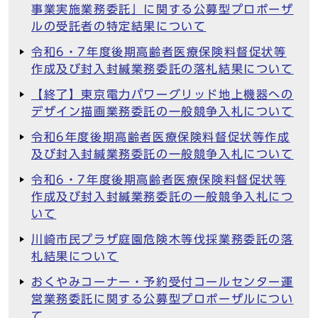
事業実施業務委託」に関する公募型プロポーザ
ルの受託者の特定結果について
令和6・7年度後期高齢者医療保険料督促状等
作成及び封入封緘業務委託の落札結果について
【終了】東京電力パワーグリッド地上機器への
デザイン描画業務委託の一般競争入札について
令和6年度後期高齢者医療保険料督促状等作成
及び封入封緘業務委託の一般競争入札について
令和6・7年度後期高齢者医療保険料督促状等
作成及び封入封緘業務委託の一般競争入札につ
いて
川崎市民プラザ庭園危険木等伐採業務委託の落
札結果について
おくやみコーナー・予約受付コールセンター運
営業務委託に関する公募型プロポーザルについ
て