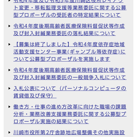
令和4年度及び令和5年度川崎区役所レイアウ
ト変更・移転監理支援等業務委託に関する公募
型プロポーザルの受託者の特定結果について
令和4年度後期高齢者医療保険料督促状等作成
及び封入封緘業務委託の落札結果について
【募集は終了しました】令和4年度依存症地域
活動支援センター事業(ギャンブル等依存症)に
ついて公募型プロポーザルを実施します
令和4年度後期高齢者医療保険料督促状等作成
及び封入封緘業務委託の一般競争入札について
入札公表について（パーソナルコンピュータの
賃貸借及び保守）
働き方・仕事の進め方改革に向けた職場の課題
分析・業務改善支援業務委託に関する公募型プ
ロポーザル実施の結果について
川崎市役所第2庁舎跡地広場整備その他実施設