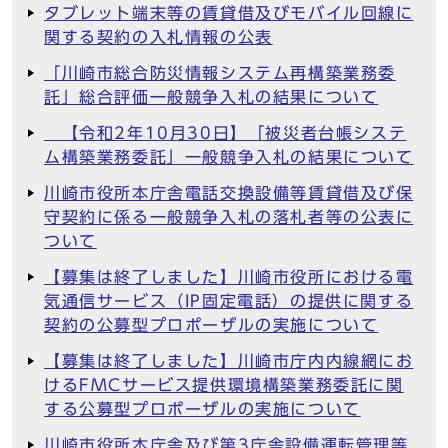
タブレット端末等の賃貸借及びモバイル回線に
関する契約の入札情報の公表
「川崎市総合防災情報システム再構築業務委
託」総合評価一般競争入札の結果について
【令和2年10月30日】「被災者台帳システ
ム構築業務委託」一般競争入札の結果について
川崎市役所本庁舎電話交換設備等賃貸借及び保
守契約に係る一般競争入札の落札者等の公表に
ついて
【募集は終了しました】川崎市役所における電
気通信サービス（IP固定電話）の提供に関する
契約の公募型プロポーザルの実施について
【募集は終了しました】川崎市庁内内線網にお
けるFMCサービス提供環境構築業務委託に関
する公募型プロポーザルの実施について
川崎市役所本庁舎及び第3庁舎設備運転管理等