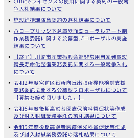
Officeライセンスの使用に関する契約の一般競
争入札結果について
施設維持課随意契約の落札結果について
ハローブリッジ下倉庫壁面ミューラルアート制
作業務委託に関する公募型プロポーザルの実施
結果について
【終了】川崎市産業振興会館非常用自家発電設
備長寿命化整備業務委託に関する一般競争入札
について
令和2年度宮前区役所向丘出張所機能検討支援
業務委託に関する公募型プロポーザルについて
【募集を締め切りました。】
令和6年度後期高齢者医療保険料督促状等作成
及び封入封緘業務委託の落札結果について
令和5年度後期高齢者医療保険料督促状等作成
及び封入封緘業務委託の落札結果について