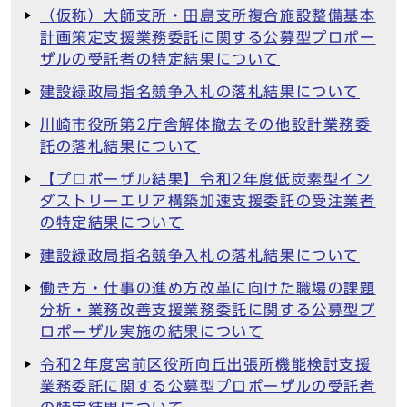
（仮称）大師支所・田島支所複合施設整備基本
計画策定支援業務委託に関する公募型プロポー
ザルの受託者の特定結果について
建設緑政局指名競争入札の落札結果について
川崎市役所第2庁舎解体撤去その他設計業務委
託の落札結果について
【プロポーザル結果】令和2年度低炭素型イン
ダストリーエリア構築加速支援委託の受注業者
の特定結果について
建設緑政局指名競争入札の落札結果について
働き方・仕事の進め方改革に向けた職場の課題
分析・業務改善支援業務委託に関する公募型プ
ロポーザル実施の結果について
令和2年度宮前区役所向丘出張所機能検討支援
業務委託に関する公募型プロポーザルの受託者