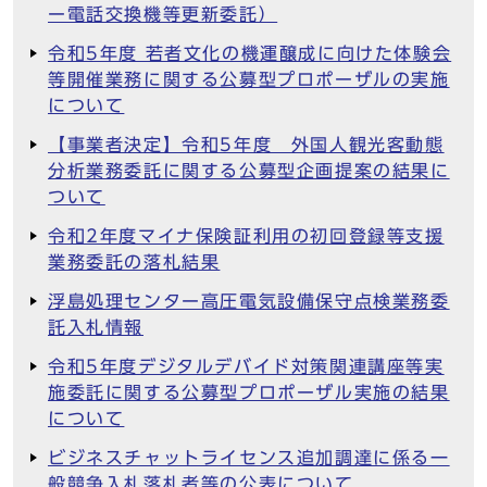
ー電話交換機等更新委託）
令和5年度 若者文化の機運醸成に向けた体験会
等開催業務に関する公募型プロポーザルの実施
について
【事業者決定】令和5年度 外国人観光客動態
分析業務委託に関する公募型企画提案の結果に
ついて
令和2年度マイナ保険証利用の初回登録等支援
業務委託の落札結果
浮島処理センター高圧電気設備保守点検業務委
託入札情報
令和5年度デジタルデバイド対策関連講座等実
施委託に関する公募型プロポーザル実施の結果
について
ビジネスチャットライセンス追加調達に係る一
般競争入札落札者等の公表について