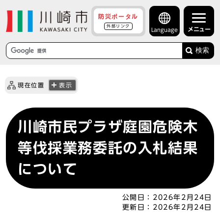
防災ポータル
外部リンク
メニュー
Language
検索
現在位置
表示
川崎市民プラザ庭園危険木
等伐採業務委託の入札結果
について
公開日：
2026年2月24日
更新日：
2026年2月24日