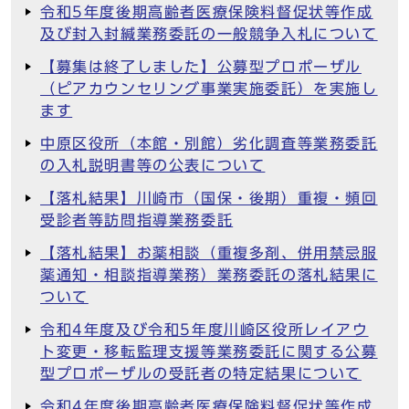
令和5年度後期高齢者医療保険料督促状等作成
及び封入封緘業務委託の一般競争入札について
【募集は終了しました】公募型プロポーザル
（ピアカウンセリング事業実施委託）を実施し
ます
中原区役所（本館・別館）劣化調査等業務委託
の入札説明書等の公表について
【落札結果】川崎市（国保・後期）重複・頻回
受診者等訪問指導業務委託
【落札結果】お薬相談（重複多剤、併用禁忌服
薬通知・相談指導業務）業務委託の落札結果に
ついて
令和4年度及び令和5年度川崎区役所レイアウ
ト変更・移転監理支援等業務委託に関する公募
型プロポーザルの受託者の特定結果について
令和4年度後期高齢者医療保険料督促状等作成