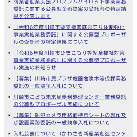
商業者創業支援プログラムパイロット事業業務
委託に関する公募型企画提案の受託者の特定結
果を公表します
「令和6年度川崎市要支援家庭見守り体制強化
事業実施業務委託」に関する公募型プロポーザ
ルの受託者の特定結果について
「令和6年度川崎市ひきこもり等児童福祉対策
事業実施業務委託」に関する公募型プロポーザ
ル実施のお知らせ
【募集】川崎市民プラザ庭園危険木等伐採業務
委託の一般競争入札について
川崎市こども未来局事務処理センター業務委託
の公募型プロポーザル実施について
【募集】防犯カメラ用路面標示シートの製作及
び設置業務委託の一般競争入札について
入札公表について（かわさき新産業創造センタ