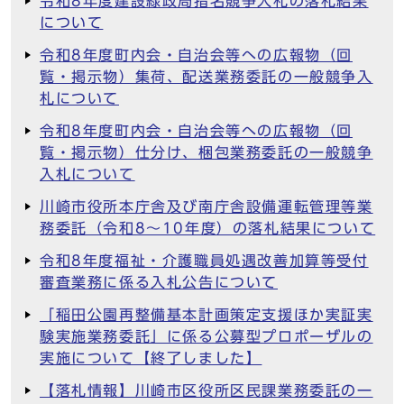
令和8年度建設緑政局指名競争入札の落札結果
について
令和8年度町内会・自治会等への広報物（回
覧・掲示物）集荷、配送業務委託の一般競争入
札について
令和8年度町内会・自治会等への広報物（回
覧・掲示物）仕分け、梱包業務委託の一般競争
入札について
川崎市役所本庁舎及び南庁舎設備運転管理等業
務委託（令和8～10年度）の落札結果について
令和8年度福祉・介護職員処遇改善加算等受付
審査業務に係る入札公告について
「稲田公園再整備基本計画策定支援ほか実証実
験実施業務委託」に係る公募型プロポーザルの
実施について【終了しました】
【落札情報】川崎市区役所区民課業務委託の一