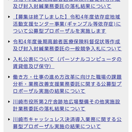
及び封入封緘業務委託の落札結果について
【募集は終了しました】令和4年度依存症地域
活動支援センター事業(ギャンブル等依存症)に
ついて公募型プロポーザルを実施します
令和4年度後期高齢者医療保険料督促状等作成
及び封入封緘業務委託の一般競争入札について
入札公表について（パーソナルコンピュータの
賃貸借及び保守）
働き方・仕事の進め方改革に向けた職場の課題
分析・業務改善支援業務委託に関する公募型プ
ロポーザル実施の結果について
川崎市役所第2庁舎跡地広場整備その他実施設
計業務委託の落札結果について
川崎市キャッシュレス決済導入業務に関する公
募型プロポーザル実施の結果について