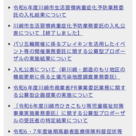
令和6年度川崎市生活習慣病重症化予防業務委
託の入札結果について
川崎市生活習慣病重症化予防業務委託の入札公
表について【終了しました】
パリ五輪開催に係るブレイキンを活用したイベ
ント等の開催業務委託に関する公募型プロポー
ザルの実施結果について
入札公表について（新川崎・創造のもり地区の
機能更新に係る土壌汚染地歴調査業務委託）
令和6年度川崎市商業者PR事業委託業務に関す
る公募型企画提案の実施について
「令和6年度川崎市ひきこもり等児童福祉対策
事業実施業務委託」に関する公募型プロポーザ
ルの受託者の特定結果について
令和6・7年度後期高齢者医療保険料督促状等