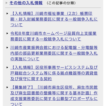
その他の入札情報
（この記事の分類）
【入札情報】川崎市福祉事業（2次）帳票印
刷・封入封緘業務委託に関する一般競争入札に
ついて
令和8年度川崎市ホームページ品質向上支援業
務委託に関する一般競争入札について
川崎市産業振興会館における配電盤・分電盤等
内部の部品更新業務委託に関する一般競争入札
の実施について
【入札情報】区役所事務サービスシステム及び
戸籍総合システム等に係る拠点機器等の賃貸借
及び保守に関する契約
【募集終了】「川崎市麻生区役所、麻生市民館
及び麻生図書館の整備等に関する基本計画」作
成支援業務委託に関する公募型プロポーザルに
ついて