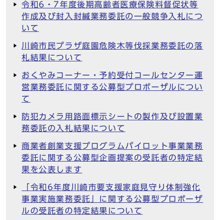
令和6・7年度後期高齢者医療保険料督促状等
作成及び封入封緘業務委託の一般競争入札につ
いて
川崎市民プラザ庭園危険木等伐採業務委託の落
札結果について
おくやみコーナー・予約受付コールセンター運
営業務委託に関する公募型プロポーザルについ
て
防犯カメラ用路面標示シートの製作及び設置業
務委託の入札結果について
商業者創業支援プログラムパイロット事業業務
委託に関する公募型企画提案の受託者の特定結
果を公表します
「令和6年度川崎市要支援家庭見守り体制強化
事業実施業務委託」に関する公募型プロポーザ
ルの受託者の特定結果について