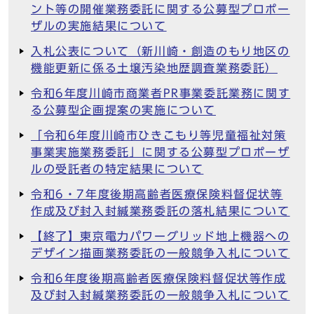
ント等の開催業務委託に関する公募型プロポー
ザルの実施結果について
入札公表について（新川崎・創造のもり地区の
機能更新に係る土壌汚染地歴調査業務委託）
令和6年度川崎市商業者PR事業委託業務に関す
る公募型企画提案の実施について
「令和6年度川崎市ひきこもり等児童福祉対策
事業実施業務委託」に関する公募型プロポーザ
ルの受託者の特定結果について
令和6・7年度後期高齢者医療保険料督促状等
作成及び封入封緘業務委託の落札結果について
【終了】東京電力パワーグリッド地上機器への
デザイン描画業務委託の一般競争入札について
令和6年度後期高齢者医療保険料督促状等作成
及び封入封緘業務委託の一般競争入札について