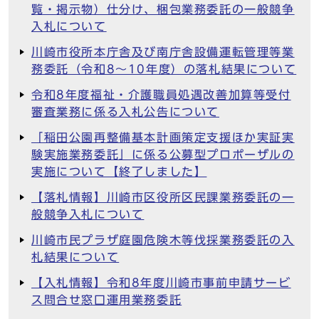
覧・掲示物）仕分け、梱包業務委託の一般競争
入札について
川崎市役所本庁舎及び南庁舎設備運転管理等業
務委託（令和8～10年度）の落札結果について
令和8年度福祉・介護職員処遇改善加算等受付
審査業務に係る入札公告について
「稲田公園再整備基本計画策定支援ほか実証実
験実施業務委託」に係る公募型プロポーザルの
実施について【終了しました】
【落札情報】川崎市区役所区民課業務委託の一
般競争入札について
川崎市民プラザ庭園危険木等伐採業務委託の入
札結果について
【入札情報】令和8年度川崎市事前申請サービ
ス問合せ窓口運用業務委託