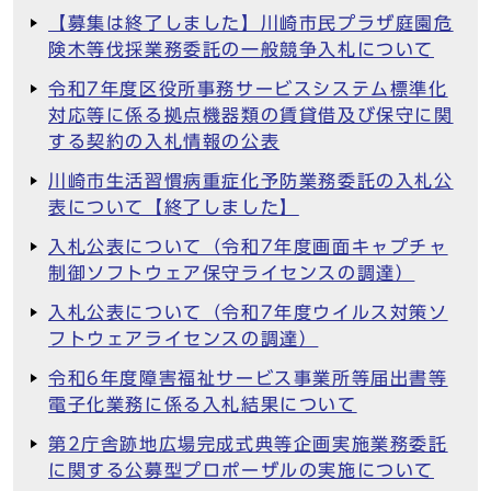
【募集は終了しました】川崎市民プラザ庭園危
険木等伐採業務委託の一般競争入札について
令和7年度区役所事務サービスシステム標準化
対応等に係る拠点機器類の賃貸借及び保守に関
する契約の入札情報の公表
川崎市生活習慣病重症化予防業務委託の入札公
表について【終了しました】
入札公表について（令和7年度画面キャプチャ
制御ソフトウェア保守ライセンスの調達）
入札公表について（令和7年度ウイルス対策ソ
フトウェアライセンスの調達）
令和6年度障害福祉サービス事業所等届出書等
電子化業務に係る入札結果について
第2庁舎跡地広場完成式典等企画実施業務委託
に関する公募型プロポーザルの実施について