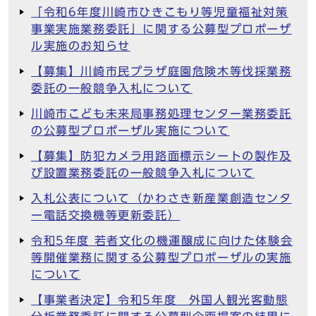
「令和6年度川崎市ひきこもり等児童福祉対策
事業実施業務委託」に関する公募型プロポーザ
ル実施のお知らせ
【募集】川崎市民プラザ庭園危険木等伐採業務
委託の一般競争入札について
川崎市こども未来局事務処理センター業務委託
の公募型プロポーザル実施について
【募集】防犯カメラ用路面標示シートの製作及
び設置業務委託の一般競争入札について
入札公表について（かわさき新産業創造センタ
ー電話交換機等更新委託）
令和5年度 若者文化の機運醸成に向けた体験会
等開催業務に関する公募型プロポーザルの実施
について
【事業者決定】令和5年度 外国人観光客動態