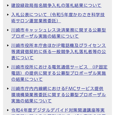
建設緑政局指名競争入札の落札結果について
入札公表について（令和5年度かわさき科学技
術サロン運営業務委託）
川崎市キャッシュレス決済業務に関する公募型
プロポーザル実施の結果について
川崎市役所本庁舎ほかIP電話機及びライセンス
等賃貸借契約に係る一般競争入札落札者等の公
表について
川崎市役所における電気通信サービス （IP固定
電話）の提供に関する公募型プロポーザル実施
の結果について
川崎市庁内内線網におけるFMCサービス提供
環境構築業務委託に関する公募型プロポーザル
実施の結果について
令和4年度デジタルデバイド対策関連講座等実