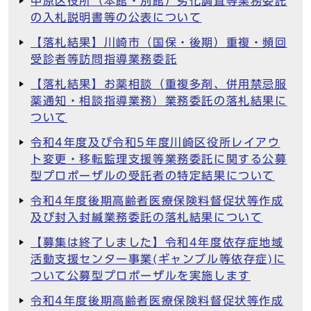
中原区役所（本館・別館）劣化調査等業務委託
の入札説明書等の公表について
【落札結果】川崎市（国保・後期）重複・頻回
受診者等訪問指導業務委託
【落札結果】お薬相談（重複多剤、併用禁忌服
薬通知・相談指導業務）業務委託の落札結果に
ついて
令和4年度及び令和5年度川崎区役所レイアウ
ト変更・移転監理支援等業務委託に関する公募
型プロポーザルの受託者の特定結果について
令和4年度後期高齢者医療保険料督促状等作成
及び封入封緘業務委託の落札結果について
【募集は終了しました】令和4年度依存症地域
活動支援センター事業(ギャンブル等依存症)に
ついて公募型プロポーザルを実施します
令和4年度後期高齢者医療保険料督促状等作成