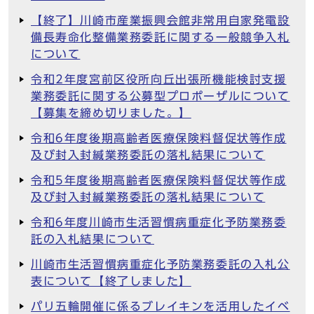
【終了】川崎市産業振興会館非常用自家発電設
備長寿命化整備業務委託に関する一般競争入札
について
令和2年度宮前区役所向丘出張所機能検討支援
業務委託に関する公募型プロポーザルについて
【募集を締め切りました。】
令和6年度後期高齢者医療保険料督促状等作成
及び封入封緘業務委託の落札結果について
令和5年度後期高齢者医療保険料督促状等作成
及び封入封緘業務委託の落札結果について
令和6年度川崎市生活習慣病重症化予防業務委
託の入札結果について
川崎市生活習慣病重症化予防業務委託の入札公
表について【終了しました】
パリ五輪開催に係るブレイキンを活用したイベ