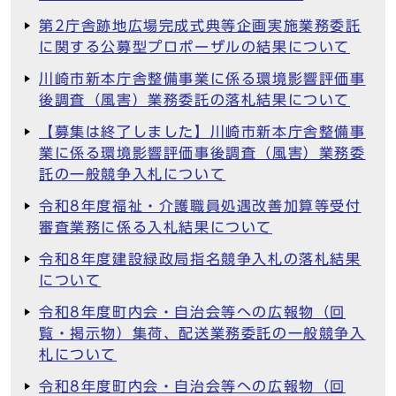
第2庁舎跡地広場完成式典等企画実施業務委託
に関する公募型プロポーザルの結果について
川崎市新本庁舎整備事業に係る環境影響評価事
後調査（風害）業務委託の落札結果について
【募集は終了しました】川崎市新本庁舎整備事
業に係る環境影響評価事後調査（風害）業務委
託の一般競争入札について
令和8年度福祉・介護職員処遇改善加算等受付
審査業務に係る入札結果について
令和8年度建設緑政局指名競争入札の落札結果
について
令和8年度町内会・自治会等への広報物（回
覧・掲示物）集荷、配送業務委託の一般競争入
札について
令和8年度町内会・自治会等への広報物（回