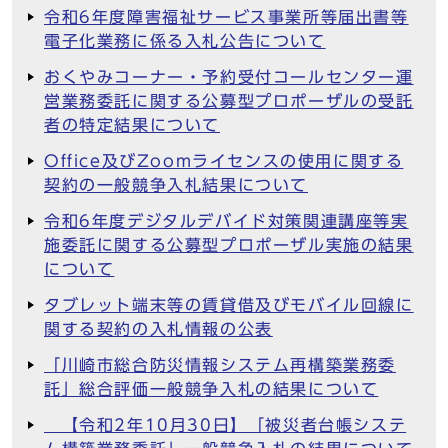
令和6年度障害福祉サービス事業所等届出書等
電子化業務に係る入札公告について
おくやみコーナー・予約受付コールセンター運
営業務委託に関する公募型プロポーザルの受託
者の特定結果について
Office及びZoomライセンスの使用に関する
契約の一般競争入札結果について
令和6年度デジタルデバイド対策関連講座等実
施委託に関する公募型プロポーザル実施の結果
について
タブレット端末等の賃貸借及びモバイル回線に
関する契約の入札情報の公表
「川崎市総合防災情報システム再構築業務委
託」総合評価一般競争入札の結果について
【令和2年10月30日】「被災者台帳システ