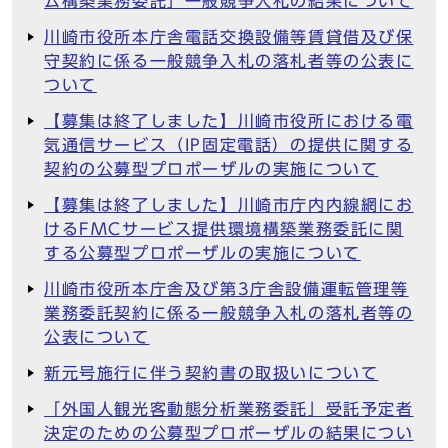
ム構築業務委託」一般競争入札の結果について
川崎市役所本庁舎電話交換設備等賃貸借及び保
守契約に係る一般競争入札の落札者等の公表に
ついて
【募集は終了しました】川崎市役所における電
気通信サービス（IP固定電話）の提供に関する
契約の公募型プロポーザルの実施について
【募集は終了しました】川崎市庁内内線網にお
けるFMCサービス提供環境構築業務委託に関
する公募型プロポーザルの実施について
川崎市役所本庁舎及び第3庁舎設備運転管理等
業務委託契約に係る一般競争入札の落札者等の
公表について
新元号施行に伴う契約書の取扱いについて
「外国人観光客動態分析業務委託」受託予定者
決定のための公募型プロポーザルの結果につい