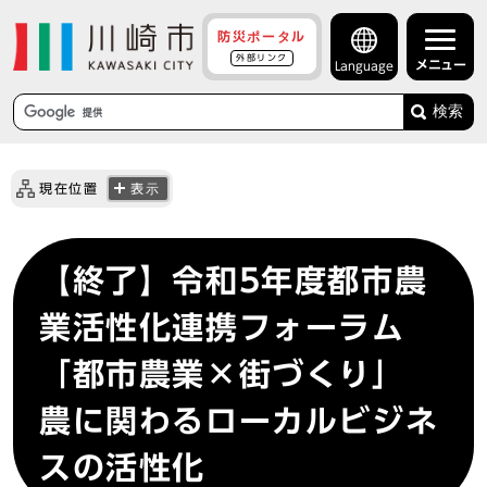
防災ポータル
外部リンク
メニュー
Language
検索
現在位置
表示
【終了】令和5年度都市農
業活性化連携フォーラム
「都市農業×街づくり」
農に関わるローカルビジネ
スの活性化