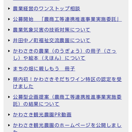
農業経営のワンストップ相談
公募開始 「農商工等連携推進事業実施委託」
農業気象災害の技術対策について
井田中ノ町福祉交流農園について
かわさきの農業（のうぎょう）の冊子（さっ
し）や絵本（えほん）について
まちの畑に親しもう 冊子
県内初！かわさきそだちワイン特区の認定を受
けました
公募型企画提案（農商工等連携推進事業実施委
託）の結果について
かわさき観光農園PR動画
かわさき観光農園のホームページを公開しまし