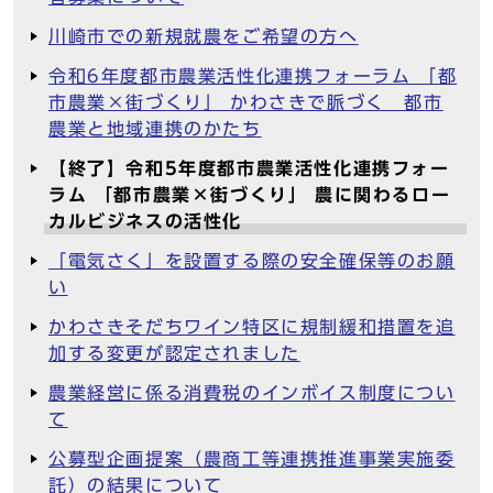
川崎市での新規就農をご希望の方へ
令和6年度都市農業活性化連携フォーラム 「都
市農業×街づくり」 かわさきで脈づく 都市
農業と地域連携のかたち
【終了】令和5年度都市農業活性化連携フォー
ラム 「都市農業×街づくり」 農に関わるロー
カルビジネスの活性化
「電気さく」を設置する際の安全確保等のお願
い
かわさきそだちワイン特区に規制緩和措置を追
加する変更が認定されました
農業経営に係る消費税のインボイス制度につい
て
公募型企画提案（農商工等連携推進事業実施委
託）の結果について