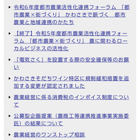
令和6年度都市農業活性化連携フォーラム 「都
市農業×街づくり」 かわさきで脈づく 都市
農業と地域連携のかたち
【終了】令和5年度都市農業活性化連携フォー
ラム 「都市農業×街づくり」 農に関わるロー
カルビジネスの活性化
「電気さく」を設置する際の安全確保等のお願
い
かわさきそだちワイン特区に規制緩和措置を追
加する変更が認定されました
農業経営に係る消費税のインボイス制度につい
て
公募型企画提案（農商工等連携推進事業実施委
託）の結果について
農業経営のワンストップ相談