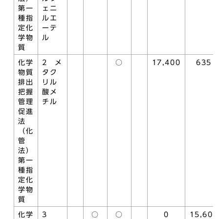
第一
ェニ
種指
ルエ
定化
ーテ
学物
ル
質
化学
2 メ
○
17,400
635
物質
タク
排出
リル
把握
酸メ
管理
チル
促進
法
（化
管
法）
第一
種指
定化
学物
質
化学
3
○
○
0
15,600