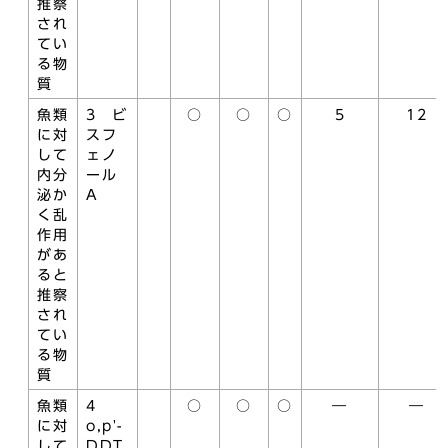
推察
され
てい
る物
質
魚類
3 ビ
○
○
○
5
12
に対
スフ
して
ェノ
内分
ール
泌か
A
く乱
作用
があ
ると
推察
され
てい
る物
質
魚類
4
○
○
○
―
―
に対
o,p'-
して
DDT