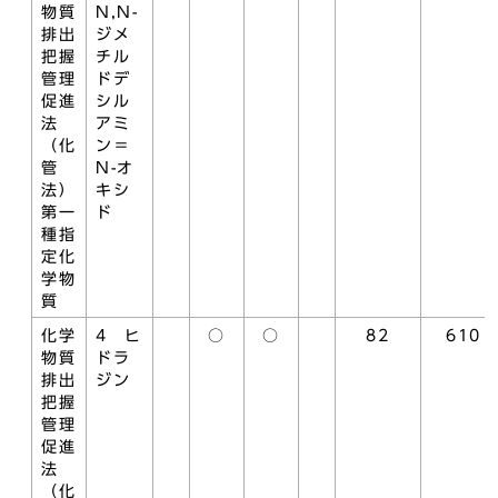
物質
N,N-
排出
ジメ
把握
チル
管理
ドデ
促進
シル
法
アミ
（化
ン＝
管
N-オ
法）
キシ
第一
ド
種指
定化
学物
質
化学
4 ヒ
○
○
82
610
物質
ドラ
排出
ジン
把握
管理
促進
法
（化