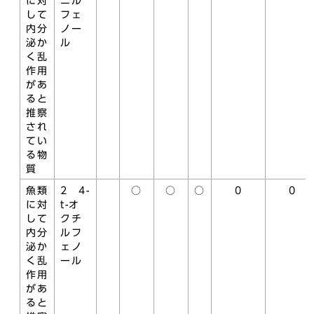
に対
ニル
して
フェ
内分
ノー
泌か
ル
く乱
作用
があ
ると
推察
され
てい
る物
質
魚類
2 4-
○
○
○
0
0
に対
t-オ
して
クチ
内分
ルフ
泌か
ェノ
く乱
ール
作用
があ
ると