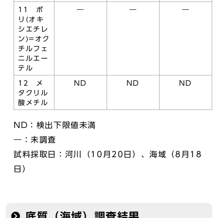
11 ポ
―
―
―
リ(オキ
シエチレ
ン)=オク
チルフェ
ニルエー
テル
12 メ
ND
ND
ND
タクリル
酸メチル
ND：検出下限値未満
―：未調査
試料採取日：河川（10月20日）、海域（8月18
日）
底質（海域）調査結果