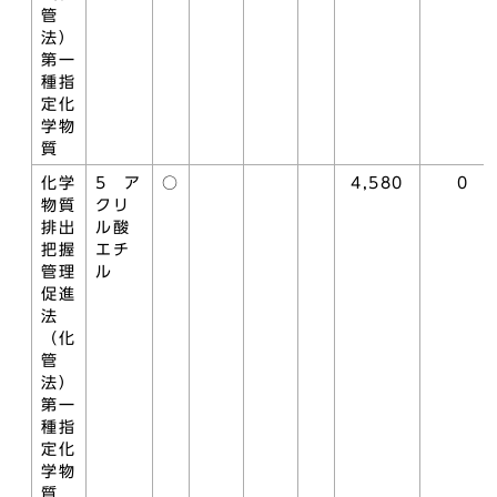
管
法）
第一
種指
定化
学物
質
化学
5 ア
○
4,580
0
物質
クリ
排出
ル酸
把握
エチ
管理
ル
促進
法
（化
管
法）
第一
種指
定化
学物
質