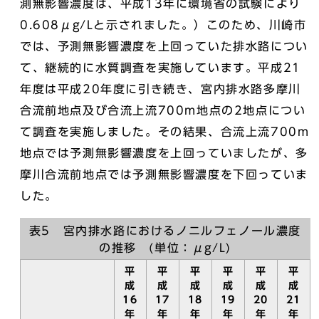
測無影響濃度は、平成13年に環境省の試験により
0.608μg/Lと示されました。）このため、川崎市
では、予測無影響濃度を上回っていた排水路につい
て、継続的に水質調査を実施しています。平成21
年度は平成20年度に引き続き、宮内排水路多摩川
合流前地点及び合流上流700m地点の2地点につい
て調査を実施しました。その結果、合流上流700m
地点では予測無影響濃度を上回っていましたが、多
摩川合流前地点では予測無影響濃度を下回っていま
した。
表5 宮内排水路におけるノニルフェノール濃度
の推移 (単位：μg/L)
平
平
平
平
平
平
成
成
成
成
成
成
16
17
18
19
20
21
年
年
年
年
年
年