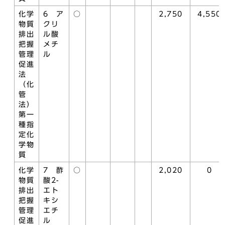
化学
6 ア
○
2,750
4,550
物質
クリ
排出
ル酸
把握
メチ
管理
ル
促進
法
（化
管
法）
第一
種指
定化
学物
質
化学
7 酢
○
2,020
0
物質
酸2-
排出
エト
把握
キシ
管理
エチ
促進
ル