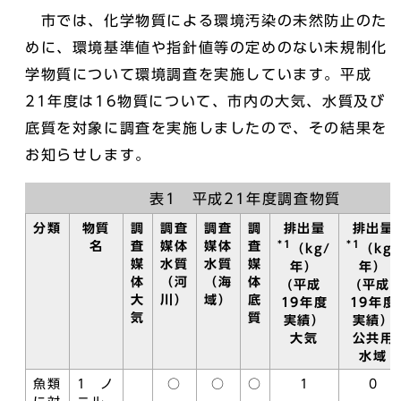
市では、化学物質による環境汚染の未然防止のた
めに、環境基準値や指針値等の定めのない未規制化
学物質について環境調査を実施しています。平成
21年度は16物質について、市内の大気、水質及び
底質を対象に調査を実施しましたので、その結果を
お知らせします。
表1 平成21年度調査物質
分類
物質
調
調査
調査
調
排出量
排出量
*1
*1
名
査
媒体
媒体
査
（kg/
（kg/
媒
水質
水質
媒
年）
年）
体
（河
（海
体
(平成
(平成
大
川）
域）
底
19年度
19年度
気
質
実績）
実績）
大気
公共用
水域
魚類
1 ノ
○
○
○
1
0