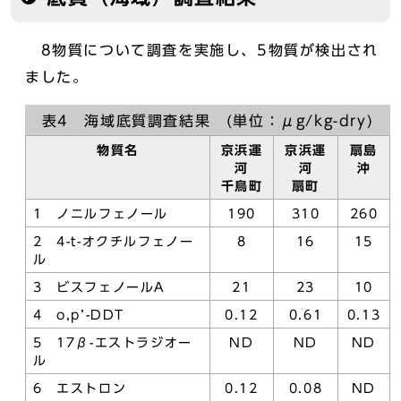
8物質について調査を実施し、5物質が検出され
ました。
表4 海域底質調査結果 (単位：μg/kg-dry)
物質名
京浜運
京浜運
扇島
河
河
沖
千鳥町
扇町
1 ノニルフェノール
190
310
260
2 4-t-オクチルフェノー
8
16
15
ル
3 ビスフェノールA
21
23
10
4 o,p’-DDT
0.12
0.61
0.13
5 17β-エストラジオー
ND
ND
ND
ル
6 エストロン
0.12
0.08
ND