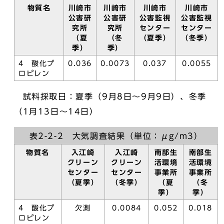
物質名
川崎市
川崎市
川崎市
川崎市
公害研
公害研
公害監視
公害監視
究所
究所
センター
センター
（夏
（冬
（夏季）
（冬季）
季）
季）
4 酸化プ
0.036
0.0073
0.037
0.0055
ロピレン
試料採取日：夏季（9月8日～9月9日）、冬季
（1月13日～14日）
表2-2-2 大気調査結果（単位：μg/m3）
物質名
入江崎
入江崎
南部生
南部生
クリーン
クリーン
活環境
活環境
センター
センター
事業所
事業所
（夏季）
（冬季）
（夏
（冬
季）
季）
4 酸化プ
欠測
0.0084
0.052
0.018
ロピレン