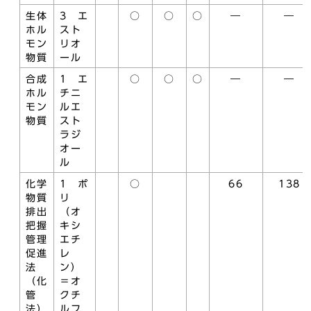
生体
3 エ
○
○
○
―
―
ホル
スト
モン
リオ
物質
ール
合成
1 エ
○
○
○
―
―
ホル
チニ
モン
ルエ
物質
スト
ラジ
オー
ル
化学
1 ポ
○
66
138
物質
リ
排出
（オ
把握
キシ
管理
エチ
促進
レ
法
ン）
（化
＝オ
管
クチ
法）
ルフ