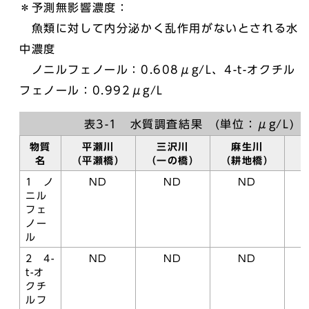
＊予測無影響濃度：
魚類に対して内分泌かく乱作用がないとされる水
中濃度
ノニルフェノール：0.608μg/L、4-t-オクチル
フェノール：0.992μg/L
表3-1 水質調査結果 (単位：μg/L)
物質
平瀬川
三沢川
麻生川
名
（平瀬橋）
（一の橋）
（耕地橋）
（
1 ノ
ND
ND
ND
ニル
フェ
ノー
ル
2 4-
ND
ND
ND
t-オ
クチ
ルフ