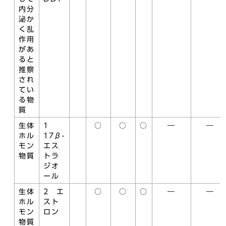
内分
泌か
く乱
作用
があ
ると
推察
され
てい
る物
質
生体
1
○
○
○
―
―
ホル
17β-
モン
エス
物質
トラ
ジオ
ール
生体
2 エ
○
○
○
―
―
ホル
スト
モン
ロン
物質