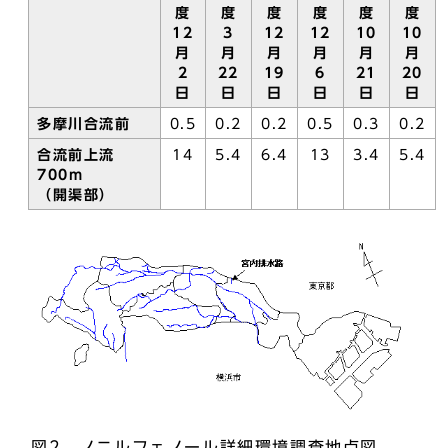
度
度
度
度
度
度
12
3
12
12
10
10
月
月
月
月
月
月
2
22
19
6
21
20
日
日
日
日
日
日
多摩川合流前
0.5
0.2
0.2
0.5
0.3
0.2
合流前上流
14
5.4
6.4
13
3.4
5.4
700m
（開渠部）
図2 ノニルフェノール詳細環境調査地点図