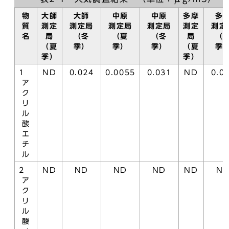
物
大師
大師
中原
中原
多摩
多
質
測定
測定局
測定局
測定局
測定
測定
名
局
（冬
（夏
（冬
局
（
（夏
季）
季）
季）
（夏
季
季）
季）
1
ND
0.024
0.0055
0.031
ND
0.0
ア
ク
リ
ル
酸
エ
チ
ル
2
ND
ND
ND
ND
ND
N
ア
ク
リ
ル
酸