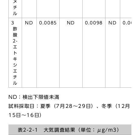
メ
チ
ル
3
ND
0.0085
ND
0.0098
ND
0.00
酢
酸
2-
エ
ト
キ
シ
エ
チ
ル
ND：検出下限値未満
試料採取日：夏季（7月28～29日）、冬季（12月
15日～16日）
表2-2-1 大気調査結果（単位：μg/m3）