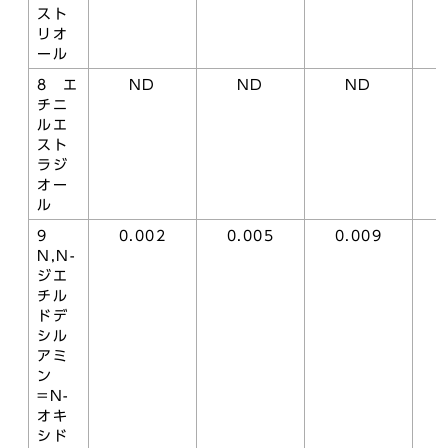
スト
リオ
ール
8 エ
ND
ND
ND
チニ
ルエ
スト
ラジ
オー
ル
9
0.002
0.005
0.009
N,N-
ジエ
チル
ドデ
シル
アミ
ン
=N-
オキ
シド