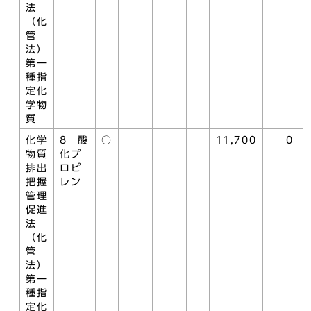
法
（化
管
法）
第一
種指
定化
学物
質
化学
8 酸
○
11,700
0
物質
化プ
排出
ロピ
把握
レン
管理
促進
法
（化
管
法）
第一
種指
定化