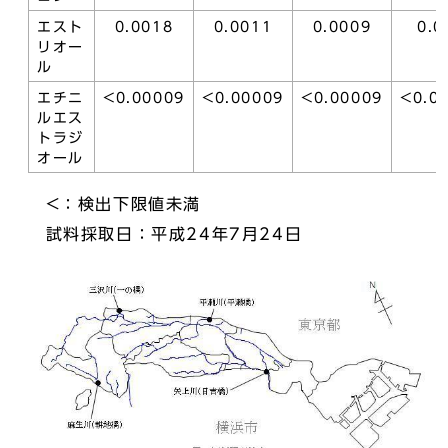
エスト
0.0018
0.0011
0.0009
0.0
リオー
ル
エチニ
<0.00009
<0.00009
<0.00009
<0.0
ルエス
トラジ
オール
<：検出下限値未満
試料採取日：平成24年7月24日