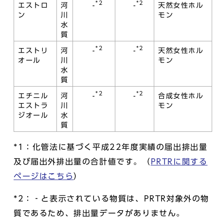
*2
*2
-
-
エストロ
河
天然女性ホル
ン
川
モン
水
質
*2
*2
-
-
エストリ
河
天然女性ホル
オール
川
モン
水
質
*2
*2
-
-
エチニル
河
合成女性ホル
エストラ
川
モン
ジオール
水
質
*1：化管法に基づく平成22年度実績の届出排出量
及び届出外排出量の合計値です。（
PRTRに関する
ページはこちら
）
*2：‐と表示されている物質は、PRTR対象外の物
質であるため、排出量データがありません。