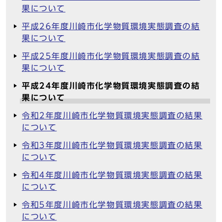
果について
平成26年度川崎市化学物質環境実態調査の結
果について
平成25年度川崎市化学物質環境実態調査の結
果について
平成24年度川崎市化学物質環境実態調査の結
果について
令和2年度川崎市化学物質環境実態調査の結果
について
令和3年度川崎市化学物質環境実態調査の結果
について
令和4年度川崎市化学物質環境実態調査の結果
について
令和5年度川崎市化学物質環境実態調査の結果
について