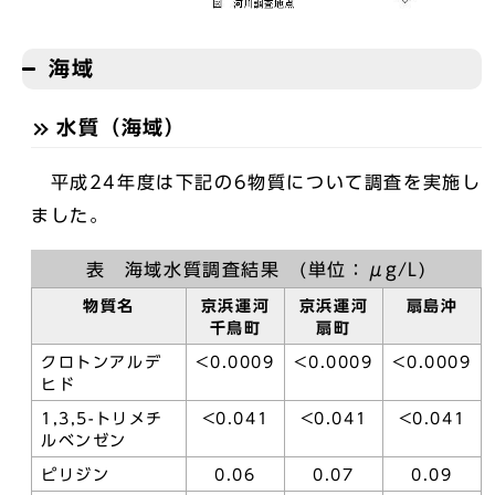
海域
水質（海域）
平成24年度は下記の6物質について調査を実施し
ました。
表 海域水質調査結果 (単位：μg/L)
物質名
京浜運河
京浜運河
扇島沖
千鳥町
扇町
クロトンアルデ
<0.0009
<0.0009
<0.0009
ヒド
1,3,5-トリメチ
<0.041
<0.041
<0.041
ルベンゼン
ピリジン
0.06
0.07
0.09