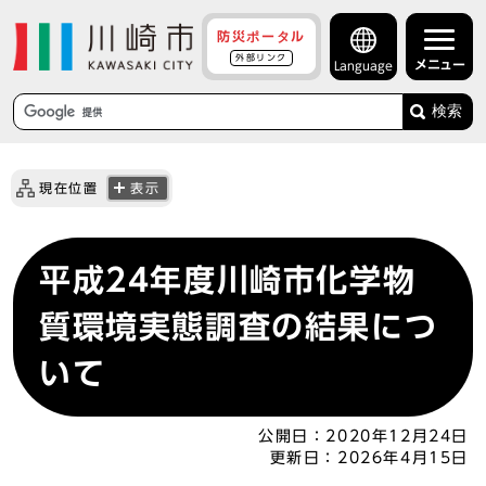
防災ポータル
外部リンク
メニュー
Language
検索
現在位置
表示
平成24年度川崎市化学物
質環境実態調査の結果につ
いて
公開日：
2020年12月24日
更新日：
2026年4月15日