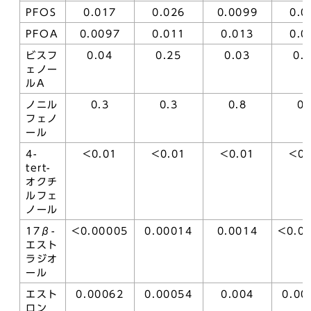
PFOS
0.017
0.026
0.0099
0.0
PFOA
0.0097
0.011
0.013
0.0
ビスフ
0.04
0.25
0.03
0.
ェノー
ルA
ノニル
0.3
0.3
0.8
0.
フェノ
ール
4-
<0.01
<0.01
<0.01
<0.
tert-
オクチ
ルフェ
ノール
17β-
<0.00005
0.00014
0.0014
<0.0
エスト
ラジオ
ール
エスト
0.00062
0.00054
0.004
0.00
ロン