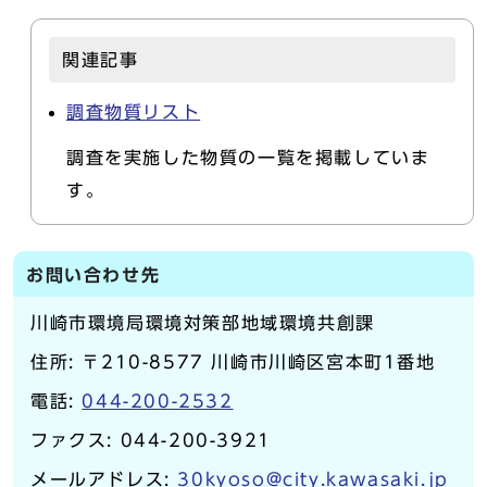
関連記事
調査物質リスト
調査を実施した物質の一覧を掲載していま
す。
お問い合わせ先
川崎市環境局環境対策部地域環境共創課
住所: 〒210-8577 川崎市川崎区宮本町1番地
電話:
044-200-2532
ファクス: 044-200-3921
メールアドレス:
30kyoso@city.kawasaki.jp