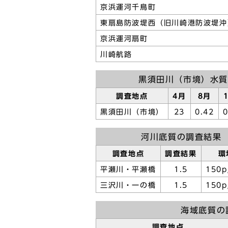
京浜運河千鳥町
東扇島防波堤西（旧川崎港防波堤沖
京浜運河扇町
川崎航路
黒須田川（市境）水質
調査地点
4月
8月
黒須田川（市境）
23
0.42
0
河川底質の調査結果
調査地点
調査結果
環
平瀬川・平瀬橋
1.5
150p
三沢川・一の橋
1.5
150p
海域底質の
調査地点