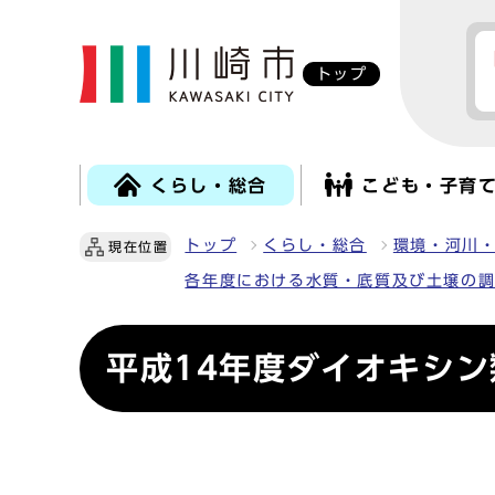
トップ
くらし・総合
こども・子育
トップ
くらし・総合
環境・河川
現在位置
各年度における水質・底質及び土壌の
平成14年度ダイオキシ