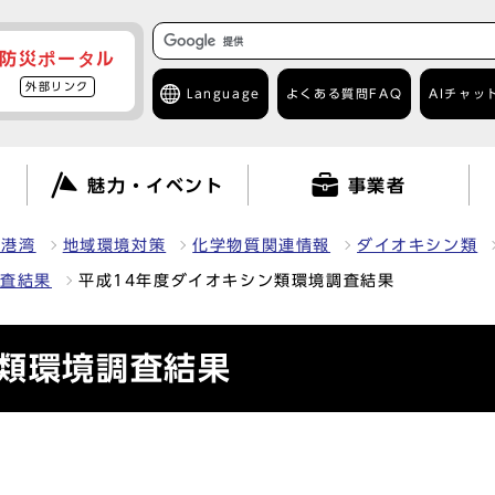
防災ポータル
外部リンク
Language
よくある質問
FAQ
AIチャッ
て
魅力・イベント
事業者
・港湾
地域環境対策
化学物質関連情報
ダイオキシン類
調査結果
平成14年度ダイオキシン類環境調査結果
ン類環境調査結果