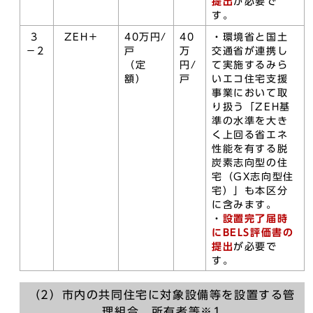
提出
が必要で
す。
3
ZEH＋
40万円/
40
・環境省と国土
－2
戸
万
交通省が連携し
（定
円/
て実施するみら
額）
戸
いエコ住宅支援
事業において取
り扱う「ZEH基
準の水準を大き
く上回る省エネ
性能を有する脱
炭素志向型の住
宅（GX志向型住
宅）」も本区分
に含みます。
・
設置完了届時
にBELS評価書の
提出
が必要で
す。
（2）市内の共同住宅に対象設備等を設置する管
理組合、所有者等※1