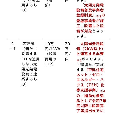
（FITを適
（定
件
ます。
用するも
額）
・
「太陽光発電
の）
設備普及事業者
登録制度」
の
※2
登録事業者が施
工、設置した設
備が対象
となり
ます。
2
蓄電池
10万
70
・
太陽光発電設
－1
（新たに
円/kWh
万
備（
2kW以上
）
設置する
（設置
円/
と連系
する必要
FITを適用
費用の
件
があります。
※3
しない太
1/2）
・環境省が実施
陽光発電
する
「戸建住宅
設備と連
ネット・ゼロ・
系するも
エネルギー・ハ
の）
ウス（ZEH）化
等支援事業」
※4
の、補助対象製
品として
令和7年
度以降に設置完
了届提出までに