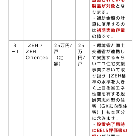
製品が対象
とな
ります。
・補助金額の計
算に使用するの
は
初期実効容量
の値です。
3
ZEH /
25万円/
25
・環境省と国土
－1
ZEH
戸
万
交通省が連携し
Oriented
（定
円/
て実施するみら
額）
戸
いエコ住宅支援
事業において取
り扱う「ZEH基
準の水準を大き
く上回る省エネ
性能を有する脱
炭素志向型の住
宅（GX志向型住
宅）」も本区分
に含みます。
・
設置完了届時
にBELS評価書の