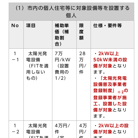
（1）市内の個人住宅等に対象設備等を設置する
個人
No
項目
補助単
限
仕様・要件等
価（補
度
助割
額
合）
1
太陽光発
7万
28
・
2kW以上
－1
電設備
円/kW
万
50kW未満の設
（FITを適
（設置
円/
備が対象
となり
用しない
費用の
件
ます。
もの）
1/2）
・
「太陽光発電
設備普及事業者
登録制度」
の
※2
登録事業者が施
工、設置した設
備が対象
となり
ます。
1
太陽光発
4万円/
4万
・
2kW以上
の設
－2
電設備
件
円/
備が対象
となり