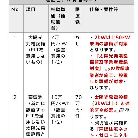
No
項目
補助単
限
仕様・要件等
価（補
度
助割
額
合）
1
太陽光
7万
な
・
2kW以上50kW
発電設備
円/kW
し
未満の設備が対象
（FITを
（設置
となります。
適用しな
費用の
・
「太陽光発電設
いもの）
1/2）
備普及事業者登録
制度」
の
登録事
※2
業者が施工、設置
した設備が対象
と
なります。
2
蓄電池
10万
70
・
太陽光発電設備
（新たに
円/kWh
万
（
2kW以上
）と連
設置する
（設置
円/
系
する必要
があ
※3
FITを適
費用の
件
ります。
用しない
1/2）
・環境省が実施す
太陽光発
る
「戸建住宅ネッ
電設備と
ト・ゼロ・エネル