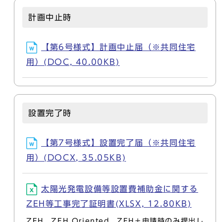
計画中止時
【第6号様式】計画中止届（※共同住宅
用）(DOC, 40.00KB)
設置完了時
【第7号様式】設置完了届（※共同住宅
用）(DOCX, 35.05KB)
太陽光発電設備等設置費補助金に関する
ZEH等工事完了証明書(XLSX, 12.80KB)
ZEH、ZEH Oriented、ZEH＋申請時のみ提出し