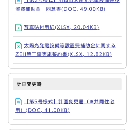
【第2号様式】川崎市太陽光発電設備等設
置費補助金 同意書(DOC, 49.00KB)
写真貼付用紙(XLSX, 20.04KB)
太陽光発電設備等設置費補助金に関する
ZEH等工事実施誓約書(XLSX, 12.82KB)
計画変更時
【第5号様式】計画変更届（※共同住宅
用）(DOC, 41.00KB)