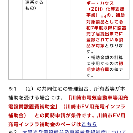
連系する
ギー・ハウス
もの）
（ZEH）化等支援
事業」
の、補助
※4
対象製品として
令
和7年度以降に設置
完了届提出までに
登録されている製
品が対象
となりま
す。
・補助金額の計算
に使用するのは
初
期実効容量
の値で
す。
※1 （2）の共同住宅の管理組合、所有者等が本
補助を受ける場合には、
「川崎市電気自動車等用充
電設備設置費補助金」（川崎市EV用充電インフラ
補助金） との同時申請が条件です。
川崎市EV用
充電インフラ補助金の
ページは
こちら
※2
太陽光発電設備普及事業者登録制度について