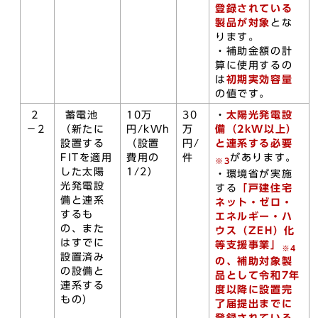
登録されている
製品が対象
とな
ります。
・補助金額の計
算に使用するの
は
初期実効容量
の値です。
2
蓄電池
10万
30
・
太陽光発電設
－2
（新たに
円/kWh
万
備
（
2kW以上
）
設置する
（設置
円/
と連系
する必要
FITを適用
費用の
件
があります。
※3
した太陽
1/2）
・環境省が実施
光発電設
する
「戸建住宅
備と連系
ネット・ゼロ・
するも
エネルギー・ハ
の、また
ウス（ZEH）化
はすでに
等支援事業」
※4
設置済み
の、補助対象製
の設備と
品として
令和7年
連系する
度以降に設置完
もの）
了届提出までに
登録されている