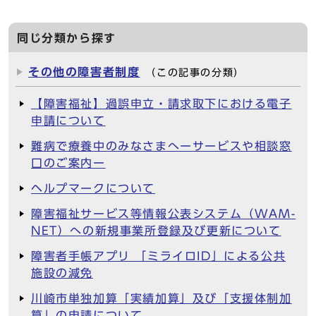
同じ分類から探す
その他の障害者制度
（この記事の分類）
【障害福祉】過誤申立・請求取下における電子
申請について
難病で療養中のみなさまへーサービスや相談窓
口のご案内ー
ヘルプマークについて
障害福祉サービス等情報公表システム（WAM-
NET）への新規事業所登録及び更新について
障害者手帳アプリ 「ミライロID」による公共
施設の減免
川崎市単独加算「実績加算」及び「支援体制加
算」の申請について