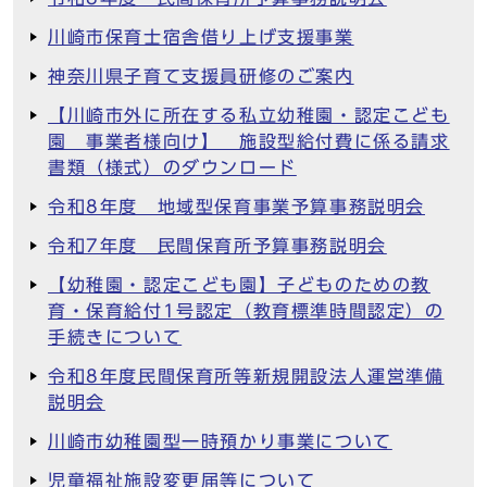
川崎市保育士宿舎借り上げ支援事業
神奈川県子育て支援員研修のご案内
【川崎市外に所在する私立幼稚園・認定こども
園 事業者様向け】 施設型給付費に係る請求
書類（様式）のダウンロード
令和8年度 地域型保育事業予算事務説明会
令和7年度 民間保育所予算事務説明会
【幼稚園・認定こども園】子どものための教
育・保育給付1号認定（教育標準時間認定）の
手続きについて
令和8年度民間保育所等新規開設法人運営準備
説明会
川崎市幼稚園型一時預かり事業について
児童福祉施設変更届等について