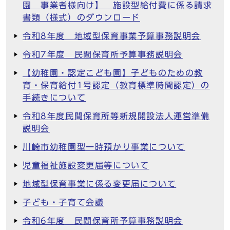
園 事業者様向け】 施設型給付費に係る請求
書類（様式）のダウンロード
令和8年度 地域型保育事業予算事務説明会
令和7年度 民間保育所予算事務説明会
【幼稚園・認定こども園】子どものための教
育・保育給付1号認定（教育標準時間認定）の
手続きについて
令和8年度民間保育所等新規開設法人運営準備
説明会
川崎市幼稚園型一時預かり事業について
児童福祉施設変更届等について
地域型保育事業に係る変更届について
子ども・子育て会議
令和6年度 民間保育所予算事務説明会